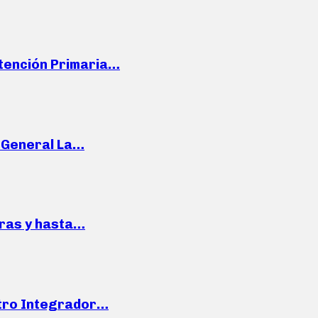
Atención Primaria…
e General La…
pras y hasta…
ntro Integrador…