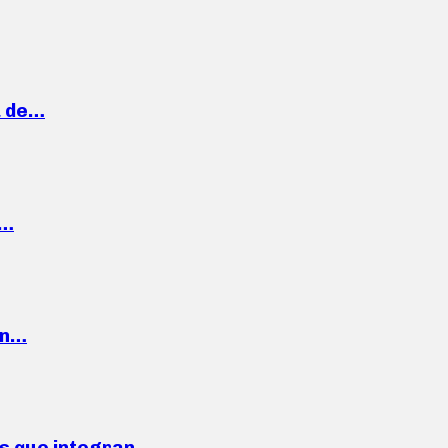
a de…
,…
ón…
ses que integran…