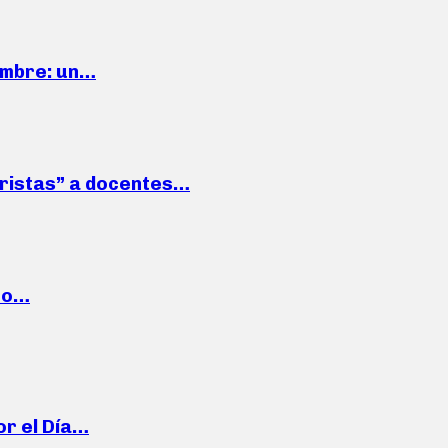
iembre: un…
roristas” a docentes…
cto…
or el Día…