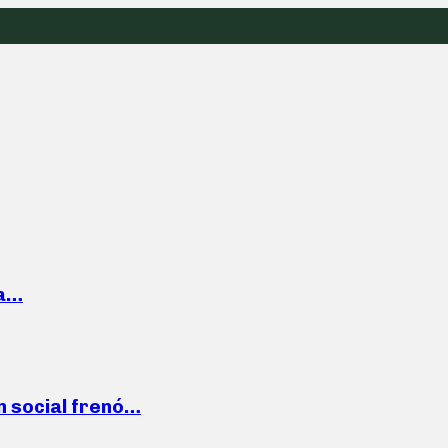
la…
n social frenó…