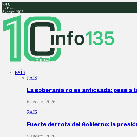
7.8
C
La Plata
8 agosto, 2026
Facebook
Twitter
Instagram
Youtube
PAÍS
PAÍS
La soberanía no es anticuada: pese a 
6 agosto, 2026
PAÍS
Fuerte derrota del Gobierno: la presió
5 agosto, 2026