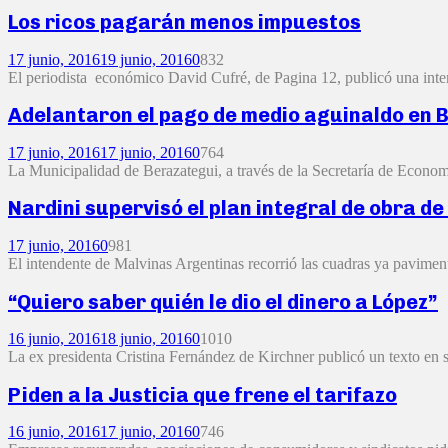
Los ricos pagarán menos impuestos
17 junio, 2016
19 junio, 2016
0
832
El periodista económico David Cufré, de Pagina 12, publicó una inter
Adelantaron el pago de medio aguinaldo en 
17 junio, 2016
17 junio, 2016
0
764
La Municipalidad de Berazategui, a través de la Secretaría de Economí
Nardini supervisó el plan integral de obra de
17 junio, 2016
0
981
El intendente de Malvinas Argentinas recorrió las cuadras ya paviment
“Quiero saber quién le dio el dinero a López”
16 junio, 2016
18 junio, 2016
0
1010
La ex presidenta Cristina Fernández de Kirchner publicó un texto en s
Piden a la Justicia que frene el tarifazo
16 junio, 2016
17 junio, 2016
0
746