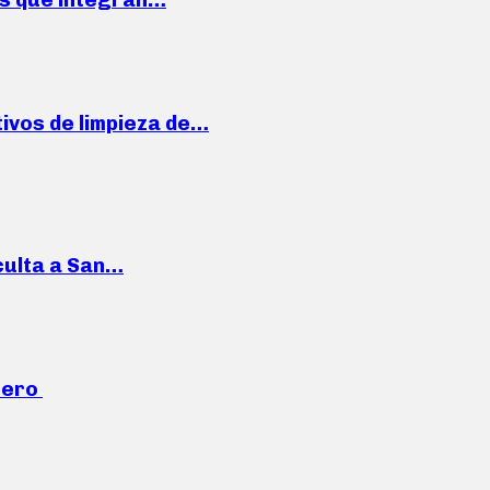
ivos de limpieza de…
culta a San…
mero