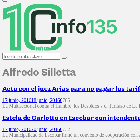
Primary
Menu
Search
Search
for:
Alfredo Silletta
Acto con el juez Arias para no pagar los tari
17 junio, 2016
18 junio, 2016
0
785
La Multisectorial contra el Hambre, los Despidos y el Tarifazo de La P
Estela de Carlotto en Escobar con intendent
17 junio, 2016
20 junio, 2016
0
732
La Municipalidad de Escobar firmó un convenio de cooperación con Abu