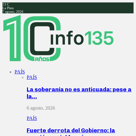
13
C
La Plata
7 agosto, 2026
Facebook
Twitter
Instagram
Youtube
PAÍS
PAÍS
La soberanía no es anticuada: pese a
la…
6 agosto, 2026
PAÍS
Fuerte derrota del Gobierno: la