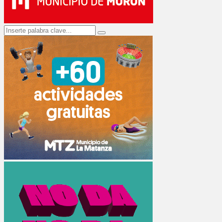
Search
Search
for: