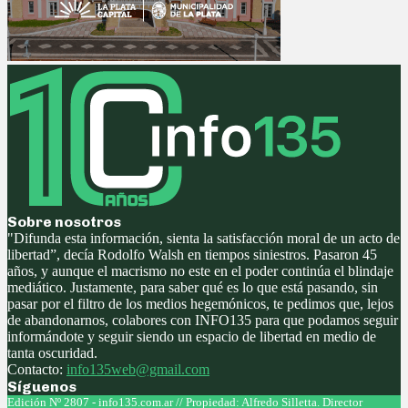
Sobre nosotros
"Difunda esta información, sienta la satisfacción moral de un acto de
libertad”, decía Rodolfo Walsh en tiempos siniestros. Pasaron 45
años, y aunque el macrismo no este en el poder continúa el blindaje
mediático. Justamente, para saber qué es lo que está pasando, sin
pasar por el filtro de los medios hegemónicos, te pedimos que, lejos
de abandonarnos, colabores con INFO135 para que podamos seguir
informándote y seguir siendo un espacio de libertad en medio de
tanta oscuridad.
Contacto:
info135web@gmail.com
Síguenos
Facebook
Twitter
Instagram
Youtube
Edición Nº 2807 - info135.com.ar // Propiedad: Alfredo Silletta. Director