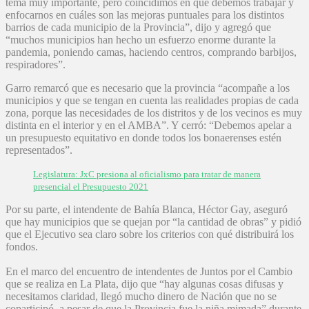
tema muy importante, pero coincidimos en que debemos trabajar y
enfocarnos en cuáles son las mejoras puntuales para los distintos
barrios de cada municipio de la Provincia”, dijo y agregó que
“muchos municipios han hecho un esfuerzo enorme durante la
pandemia, poniendo camas, haciendo centros, comprando barbijos,
respiradores”.
Garro remarcó que es necesario que la provincia “acompañe a los
municipios y que se tengan en cuenta las realidades propias de cada
zona, porque las necesidades de los distritos y de los vecinos es muy
distinta en el interior y en el AMBA”. Y cerró: “Debemos apelar a
un presupuesto equitativo en donde todos los bonaerenses estén
representados”.
Legislatura: JxC presiona al oficialismo para tratar de manera
presencial el Presupuesto 2021
Por su parte, el intendente de Bahía Blanca, Héctor Gay, aseguró
que hay municipios que se quejan por “la cantidad de obras” y pidió
que el Ejecutivo sea claro sobre los criterios con qué distribuirá los
fondos.
En el marco del encuentro de intendentes de Juntos por el Cambio
que se realiza en La Plata, dijo que “hay algunas cosas difusas y
necesitamos claridad, llegó mucho dinero de Nación que no se
coparticipó, a pesar de que la Provincia fue la niña mimada” durante