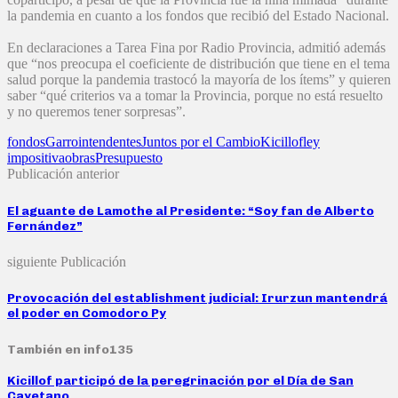
la pandemia en cuanto a los fondos que recibió del Estado Nacional.
En declaraciones a Tarea Fina por Radio Provincia, admitió además
que “nos preocupa el coeficiente de distribución que tiene en el tema
salud porque la pandemia trastocó la mayoría de los ítems” y quieren
saber “qué criterios va a tomar la Provincia, porque no está resuelto
y no queremos tener sorpresas”.
fondos
Garro
intendentes
Juntos por el Cambio
Kicillof
ley
impositiva
obras
Presupuesto
Publicación anterior
El aguante de Lamothe al Presidente: “Soy fan de Alberto
Fernández”
siguiente Publicación
Provocación del establishment judicial: Irurzun mantendrá
el poder en Comodoro Py
También en info135
Kicillof participó de la peregrinación por el Día de San
Cayetano