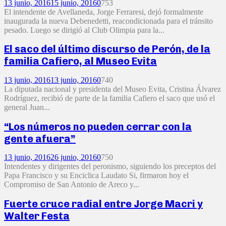
13 junio, 2016
15 junio, 2016
0
753
El intendente de Avellaneda, Jorge Ferraresi, dejó formalmente
inaugurada la nueva Debenedetti, reacondicionada para el tránsito
pesado. Luego se dirigió al Club Olimpia para la...
El saco del último discurso de Perón, de la
familia Cafiero, al Museo Evita
13 junio, 2016
13 junio, 2016
0
740
La diputada nacional y presidenta del Museo Evita, Cristina Álvarez
Rodríguez, recibió de parte de la familia Cafiero el saco que usó el
general Juan...
“Los números no pueden cerrar con la
gente afuera”
13 junio, 2016
26 junio, 2016
0
750
Intendentes y dirigentes del peronismo, siguiendo los preceptos del
Papa Francisco y su Enciclica Laudato Si, firmaron hoy el
Compromiso de San Antonio de Areco y...
Fuerte cruce radial entre Jorge Macri y
Walter Festa