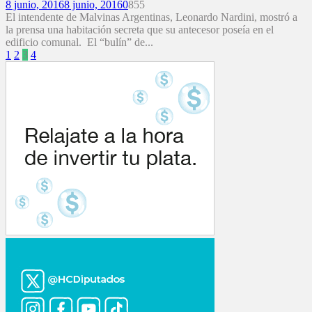
8 junio, 2016
8 junio, 2016
0
855
El intendente de Malvinas Argentinas, Leonardo Nardini, mostró a
la prensa una habitación secreta que su antecesor poseía en el
edificio comunal. El “bulín” de...
Paginación
1
2
3
4
de
entradas