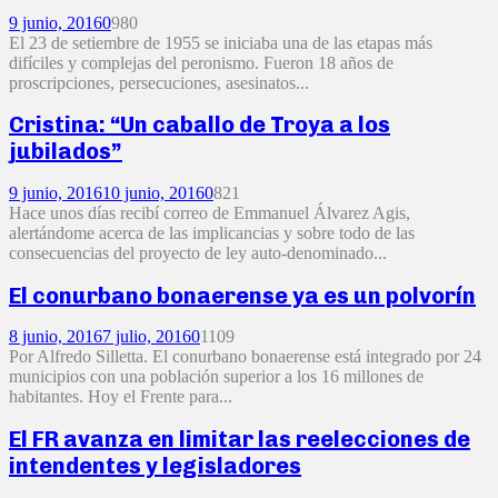
9 junio, 2016
0
980
El 23 de setiembre de 1955 se iniciaba una de las etapas más
difíciles y complejas del peronismo. Fueron 18 años de
proscripciones, persecuciones, asesinatos...
Cristina: “Un caballo de Troya a los
jubilados”
9 junio, 2016
10 junio, 2016
0
821
Hace unos días recibí correo de Emmanuel Álvarez Agis,
alertándome acerca de las implicancias y sobre todo de las
consecuencias del proyecto de ley auto-denominado...
El conurbano bonaerense ya es un polvorín
8 junio, 2016
7 julio, 2016
0
1109
Por Alfredo Silletta. El conurbano bonaerense está integrado por 24
municipios con una población superior a los 16 millones de
habitantes. Hoy el Frente para...
El FR avanza en limitar las reelecciones de
intendentes y legisladores