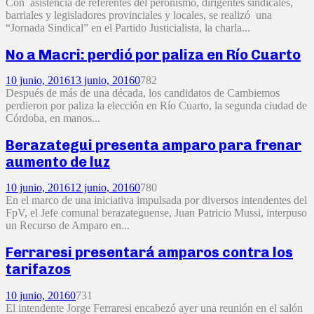
Con asistencia de referentes del peronismo, dirigentes sindicales,
barriales y legisladores provinciales y locales, se realizó una
“Jornada Sindical” en el Partido Justicialista, la charla...
No a Macri: perdió por paliza en Río Cuarto
10 junio, 2016
13 junio, 2016
0
782
Después de más de una década, los candidatos de Cambiemos
perdieron por paliza la elección en Río Cuarto, la segunda ciudad de
Córdoba, en manos...
Berazategui presenta amparo para frenar
aumento de luz
10 junio, 2016
12 junio, 2016
0
780
En el marco de una iniciativa impulsada por diversos intendentes del
FpV, el Jefe comunal berazateguense, Juan Patricio Mussi, interpuso
un Recurso de Amparo en...
Ferraresi presentará amparos contra los
tarifazos
10 junio, 2016
0
731
El intendente Jorge Ferraresi encabezó ayer una reunión en el salón