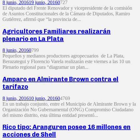
8 junio, 2016
19 junio, 2016
0
727
El diputado del Frente Renovador y vicepresidente de la comisión
de Asuntos Constitucionales de la Cámara de Diputados, Ramiro
Gutiérrez, afirmó que “la provincia de...
Agricultores Familiares realizarán
plenario en La Plata
8 junio, 2016
0
799
Pequeños y medianos productores agropecuarios de La Plata,
Berazategui y Florencio Varela realizarán este viernes a las 10 un
Plenario regional para “diagramar un plan...
Amparo en Almirante Brown contra el
tarifazo
8 junio, 2016
10 junio, 2016
0
4769
En un trabajo conjunto, entre el Municipio de Almirante Brown y la
Organización No Gubernamental (ONG) Compromiso Ciudadano
del mismo distrito, esta última entidad presentó...
Rico tipo: Aranguren posee 16 millones en
acciones de Shell