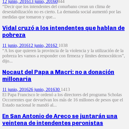
12 junio, 2016
13 junio, 2016
0
844
“Decir que los intendentes del conurbano crean un clima de
desestabilización no es cierto. La demanda social aumentó por las
medidas que tomaron y que...
Vidal cruzó a los intendentes que hablan de
pobreza
11 junio, 2016
12 junio, 2016
2
1038
“A los que quieren la provincia de la violencia y la utilización de la
pobreza les vamos a responder con firmeza y límites democráticos”,
dijo...
Nocaut del Papa a Macri: no a donación
millonaria
11 junio, 2016
26 junio, 2016
30
1413
El Papa Francisco le ordenó a los directores del programa Scholas
Occorrentes que devuelvan los más de 16 millones de pesos que el
Estado nacional le mandó al...
En San Antonio de Areco se juntarán una
veintena de intendentes peronistas