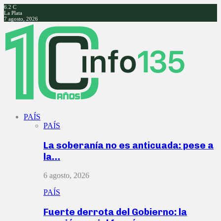
6.2
C
La Plata
7 agosto, 2026
Facebook
Twitter
Instagram
Youtube
PAÍS
PAÍS
La soberanía no es anticuada: pese a
la…
6 agosto, 2026
PAÍS
Fuerte derrota del Gobierno: la