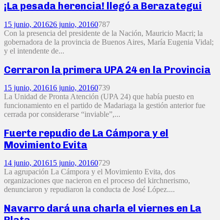
¡La pesada herencia! llegó a Berazategui
15 junio, 2016
26 junio, 2016
0
787
Con la presencia del presidente de la Nación, Mauricio Macri; la
gobernadora de la provincia de Buenos Aires, María Eugenia Vidal;
y el intendente de...
Cerraron la primera UPA 24 en la Provincia
15 junio, 2016
16 junio, 2016
0
739
La Unidad de Pronta Atención (UPA 24) que había puesto en
funcionamiento en el partido de Madariaga la gestión anterior fue
cerrada por considerarse “inviable”,...
Fuerte repudio de La Cámpora y el
Movimiento Evita
14 junio, 2016
15 junio, 2016
0
729
La agrupación La Cámpora y el Movimiento Evita, dos
organizaciones que nacieron en el proceso del kirchnerismo,
denunciaron y repudiaron la conducta de José López....
Navarro dará una charla el viernes en La
Plata