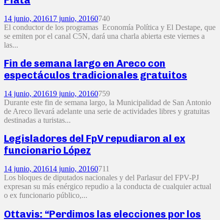
14 junio, 2016
17 junio, 2016
0
740
El conductor de los programas Economía Política y El Destape, que
se emiten por el canal C5N, dará una charla abierta este viernes a
las...
Fin de semana largo en Areco con
espectáculos tradicionales gratuitos
14 junio, 2016
19 junio, 2016
0
759
Durante este fin de semana largo, la Municipalidad de San Antonio
de Areco llevará adelante una serie de actividades libres y gratuitas
destinadas a turistas...
Legisladores del FpV repudiaron al ex
funcionario López
14 junio, 2016
14 junio, 2016
0
711
Los bloques de diputados nacionales y del Parlasur del FPV-PJ
expresan su más enérgico repudio a la conducta de cualquier actual
o ex funcionario público,...
Ottavis: “Perdimos las elecciones por los