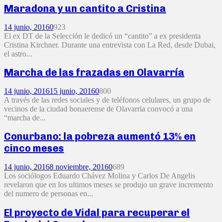
Maradona y un cantito a Cristina
14 junio, 2016
0
923
El ex DT de la Selección le dedicó un “cantito” a ex presidenta
Cristina Kirchner. Durante una entrevista con La Red, desde Dubai,
el astro...
Marcha de las frazadas en Olavarría
14 junio, 2016
15 junio, 2016
0
800
A través de las redes sociales y de teléfonos celulares, un grupo de
vecinos de la ciudad bonaerense de Olavarria convocó a una
“marcha de...
Conurbano: la pobreza aumentó 13% en
cinco meses
14 junio, 2016
8 noviembre, 2016
0
689
Los sociólogos Eduardo Chávez Molina y Carlos De Angelis
revelaron que en los ultimos meses se produjo un grave incremento
del numero de personas en...
El proyecto de Vidal para recuperar el