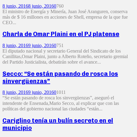
8 junio, 2016
8 junio, 2016
0
760
El ministro de Energía y Minería, Juan José Aranguren, conserva
más de $ 16 millones en acciones de Shell, empresa de la que fue
CEO...
Charla de Omar Plaini en el PJ platense
8 junio, 2016
9 junio, 2016
0
751
El diputado nacional y secretario General del Sindicato de los
Canillitas,Omar Plaini, junto a Alberto Roteño, secretario gremial
del Partido Justicialista, debatirán sobre el avance...
Secco: “Se están pasando de rosca los
sinvergüenzas”
8 junio, 2016
9 junio, 2016
0
1011
“Se están pasando de rosca los sinvergüenzas”, aseguró el
intendente de Ensenada,Mario Secco, al explicar que con las
políticas del gobierno nacional las ciudades “están...
Cariglino tenía un bulín secreto en el
municipio