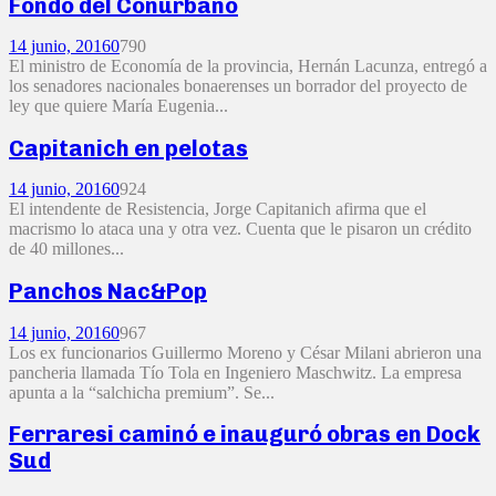
Fondo del Conurbano
14 junio, 2016
0
790
El ministro de Economía de la provincia, Hernán Lacunza, entregó a
los senadores nacionales bonaerenses un borrador del proyecto de
ley que quiere María Eugenia...
Capitanich en pelotas
14 junio, 2016
0
924
El intendente de Resistencia, Jorge Capitanich afirma que el
macrismo lo ataca una y otra vez. Cuenta que le pisaron un crédito
de 40 millones...
Panchos Nac&Pop
14 junio, 2016
0
967
Los ex funcionarios Guillermo Moreno y César Milani abrieron una
pancheria llamada Tío Tola en Ingeniero Maschwitz. La empresa
apunta a la “salchicha premium”. Se...
Ferraresi caminó e inauguró obras en Dock
Sud