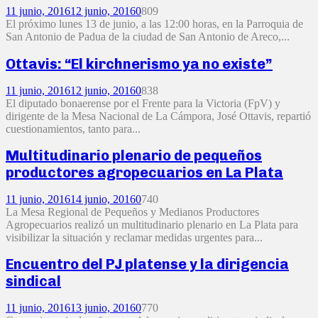
11 junio, 2016
12 junio, 2016
0
809
El próximo lunes 13 de junio, a las 12:00 horas, en la Parroquia de
San Antonio de Padua de la ciudad de San Antonio de Areco,...
Ottavis: “El kirchnerismo ya no existe”
11 junio, 2016
12 junio, 2016
0
838
El diputado bonaerense por el Frente para la Victoria (FpV) y
dirigente de la Mesa Nacional de La Cámpora, José Ottavis, repartió
cuestionamientos, tanto para...
Multitudinario plenario de pequeños
productores agropecuarios en La Plata
11 junio, 2016
14 junio, 2016
0
740
La Mesa Regional de Pequeños y Medianos Productores
Agropecuarios realizó un multitudinario plenario en La Plata para
visibilizar la situación y reclamar medidas urgentes para...
Encuentro del PJ platense y la dirigencia
sindical
11 junio, 2016
13 junio, 2016
0
770