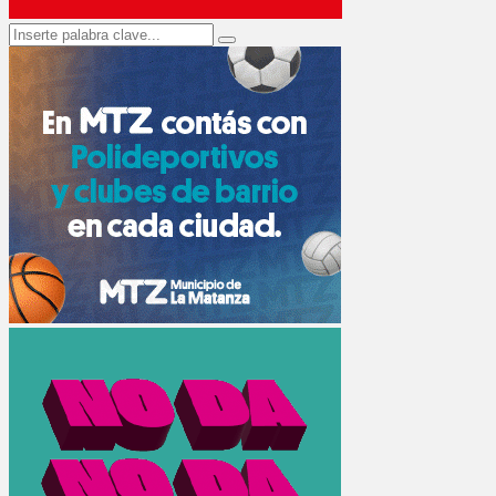
Search
Search
for: