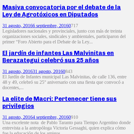
Masiva convocatoria por el debate de la
Ley de Agrotóxicos en Diputados
31 agosto, 2016
6 septiembre, 2016
0
717
Legisladores nacionales y provinciales, junto con más de treinta
organizaciones sociales, sindicales y ambientales, participaron del
primer “Foro Abierto para el Debate de la Ley...
El jardín de infantes Las Malvinitas en
Berazategui celebró sus 25 años
31 agosto, 2016
31 agosto, 2016
0
843
El Jardín de Infantes municipal Las Malvinitas, de calle 136, entre
48 y 49, celebró su 25° aniversario con una fiesta que convocó a
docentes,...
La elite de Macri: Pertenecer tiene sus
privilegios
31 agosto, 2016
4 septiembre, 2016
0
910
Una excelente nota de Pablo Taranto para Tiempo Argentino donde
entrevista a la antropóloga Victoria Gessaghi, quien explica cómo
fue la educación de los amigos...