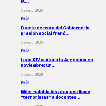
la…
6 agosto, 2026
PAÍS
Fuerte derrota del Gobierno: la
presión social frenó…
5 agosto, 2026
PAÍS
León XIV visitará la Argentina en
noviembre: un…
5 agosto, 2026
PAÍS
Milei redobla los ataques: llamó
“terroristas” a docentes…