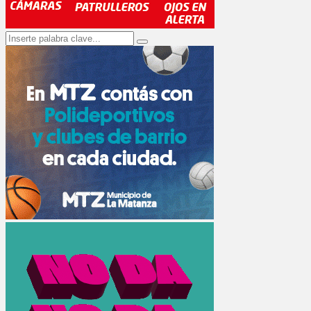
Search
Search
for: