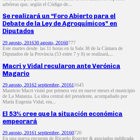
arbóreas que, según el Código de...
Se realizará un “Foro Abierto para el
Debate de la Ley de Agroquímicos” en
Diputados
29 agosto, 2016
30 agosto, 2016
0
777
Este martes desde las 11 horas en la Sala 38 de la Cámara de
Diputados de la Provincia (53 entre 7 y 8) se realizará,...
Macri y Vidal recularon ante Verónica
Magario
29 agosto, 2016
2 septiembre, 2016
1
1645
Mauricio Macri visitó por primera vez en nueve meses el municipio
de La Matanza. La idea central del presidente, acompañado por
María Eugenia Vidal, era...
El 53% cree que la situación económica
empeorará
29 agosto, 2016
1 septiembre, 2016
0
720
En una nueva encuesta de Ricardo Rouvier & asociados publicada