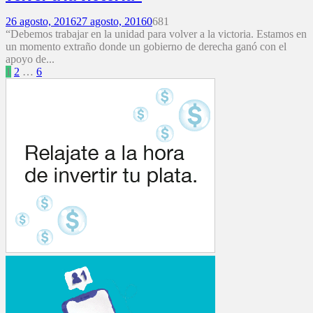
26 agosto, 2016
27 agosto, 2016
0
681
“Debemos trabajar en la unidad para volver a la victoria. Estamos en
un momento extraño donde un gobierno de derecha ganó con el
apoyo de...
Paginación
1
2
…
6
de
entradas