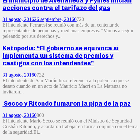
El municipio de Avellaneda y Pymes inician
acciones contra el tarifazo del gas
31 agosto, 2016
26 septiembre, 2016
0
720
El intendente Ferraresi se reunió con más de un centenar de
representantes de pequeñas y medianas empresas. “Vamos a seguir
peleando por sus derechos y...
Katopodis: “El gobierno se equivoca si
implementa un sistema de premios y
castigos con los intendentes”
31 agosto, 2016
0
732
El intendente de San Martín hizo referencia a la polémica que se
desató cuando en un acto de Mauricio Macri en La Matanza no
invitaron...
Secco y Ritondo fumaron la pipa de la paz
31 agosto, 2016
0
800
El intendente Mario Secco se reunió con el Ministro de Seguridad
Cristián Ritondo, y acordaron trabajar en forma conjunta con el tema
de la seguridad.El...