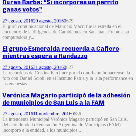
Duran Barba: “Si incorporas un perrito
ganas votos”
27 agosto, 2016
29 agosto, 2016
0
679
El gurú comunicacional de Mauricio Macri fue la estrella en el
encuentro de la dirigencia de Cambiemos en San Juan. Frente a su
computadora y...
El grupo Esmeralda recuerda a Cafiero
mientras espera a Randazzo
27 agosto, 2016
31 agosto, 2016
0
827
La recorridas de Cristina Kirchner por el conurbano bonaerense, la
foto con Daniel Scioli en el Instituto Patria y la alta performance en
las encuestas...
Verónica Magario participó de la adhesión
de municipios de San Luis a la FAM
27 agosto, 2016
11 noviembre, 2016
0
686
La intendenta Municipal Verónica Magario participó en San Luis,
del acto donde la Federación Argentina de Municipios (FAM)
incorporó a la entidad, a los municipios...