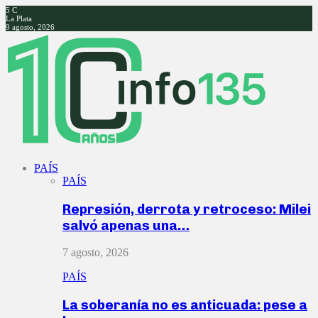
5
C
La Plata
9 agosto, 2026
Facebook
Twitter
Instagram
Youtube
PAÍS
PAÍS
Represión, derrota y retroceso: Milei
salvó apenas una…
7 agosto, 2026
PAÍS
La soberanía no es anticuada: pese a