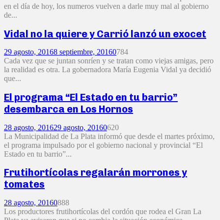
en el día de hoy, los numeros vuelven a darle muy mal al gobierno
de...
Vidal no la quiere y Carrió lanzó un exocet
29 agosto, 2016
8 septiembre, 2016
0
784
Cada vez que se juntan sonríen y se tratan como viejas amigas, pero
la realidad es otra. La gobernadora María Eugenia Vidal ya decidió
que...
El programa “El Estado en tu barrio”
desembarca en Los Hornos
28 agosto, 2016
29 agosto, 2016
0
620
La Municipalidad de La Plata informó que desde el martes próximo,
el programa impulsado por el gobierno nacional y provincial “El
Estado en tu barrio”...
Frutihortícolas regalarán morrones y
tomates
28 agosto, 2016
0
888
Los productores frutihortícolas del cordón que rodea el Gran La