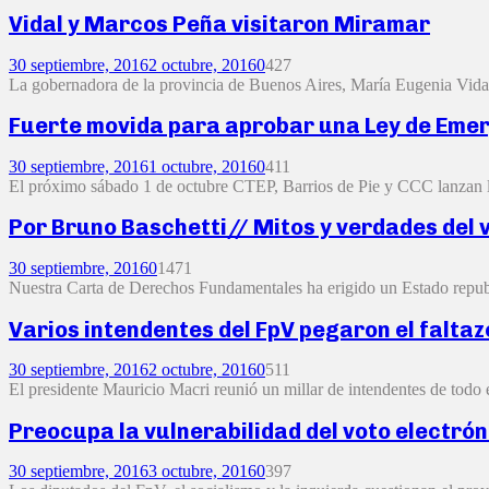
Vidal y Marcos Peña visitaron Miramar
30 septiembre, 2016
2 octubre, 2016
0
427
La gobernadora de la provincia de Buenos Aires, María Eugenia Vidal 
Fuerte movida para aprobar una Ley de Emer
30 septiembre, 2016
1 octubre, 2016
0
411
El próximo sábado 1 de octubre CTEP, Barrios de Pie y CCC lanzan l
Por Bruno Baschetti// Mitos y verdades del 
30 septiembre, 2016
0
1471
Nuestra Carta de Derechos Fundamentales ha erigido un Estado republic
Varios intendentes del FpV pegaron el faltaz
30 septiembre, 2016
2 octubre, 2016
0
511
El presidente Mauricio Macri reunió un millar de intendentes de todo 
Preocupa la vulnerabilidad del voto electrón
30 septiembre, 2016
3 octubre, 2016
0
397