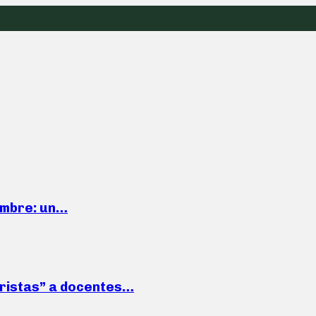
iembre: un…
roristas” a docentes…