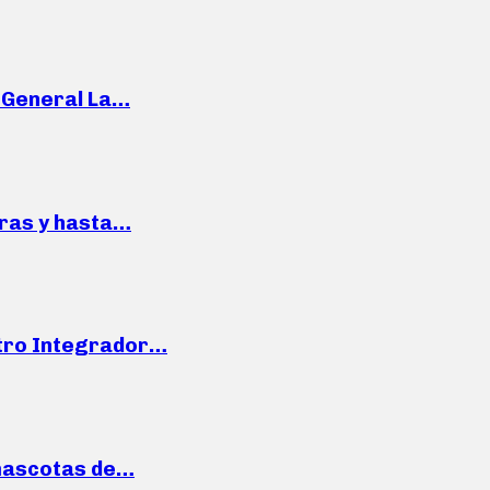
e General La…
pras y hasta…
ntro Integrador…
mascotas de…