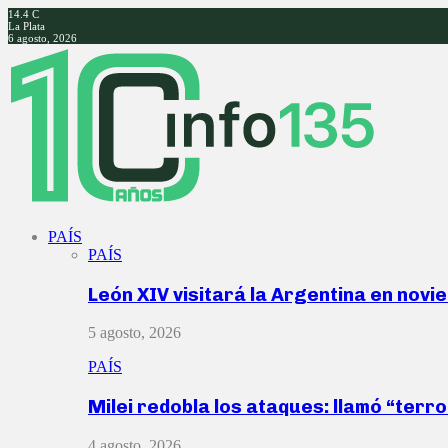
14.4
C
La Plata
6 agosto, 2026
Facebook
Twitter
Instagram
Youtube
PAÍS
PAÍS
León XIV visitará la Argentina en nov
5 agosto, 2026
PAÍS
Milei redobla los ataques: llamó “ter
4 agosto, 2026