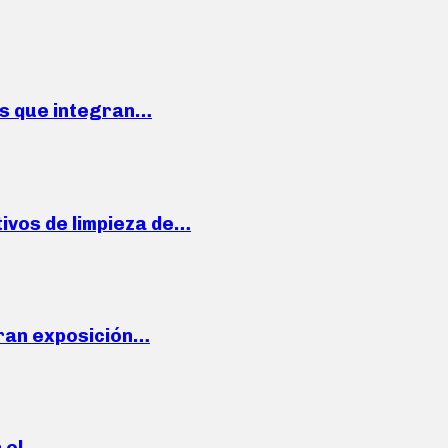
ses que integran…
ivos de limpieza de…
ran exposición…
n el…