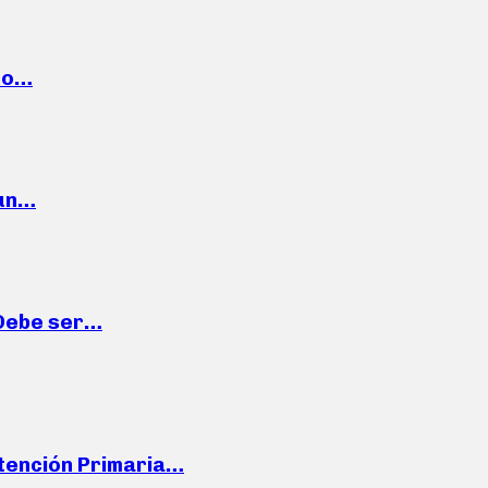
cto…
 un…
“Debe ser…
Atención Primaria…