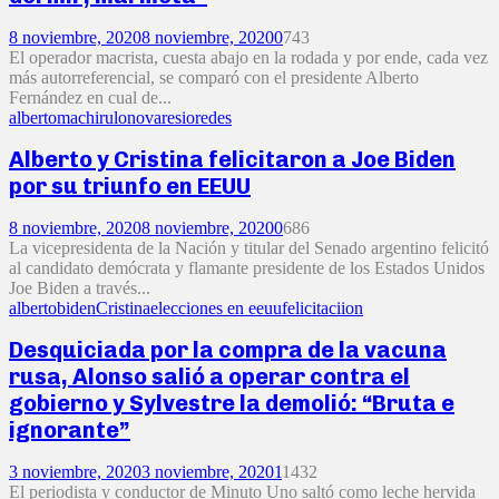
8 noviembre, 2020
8 noviembre, 2020
0
743
El operador macrista, cuesta abajo en la rodada y por ende, cada vez
más autorreferencial, se comparó con el presidente Alberto
Fernández en cual de...
alberto
machirulo
novaresio
redes
Alberto y Cristina felicitaron a Joe Biden
por su triunfo en EEUU
8 noviembre, 2020
8 noviembre, 2020
0
686
La vicepresidenta de la Nación y titular del Senado argentino felicitó
al candidato demócrata y flamante presidente de los Estados Unidos
Joe Biden a través...
alberto
biden
Cristina
elecciones en eeuu
felicitaciion
Desquiciada por la compra de la vacuna
rusa, Alonso salió a operar contra el
gobierno y Sylvestre la demolió: “Bruta e
ignorante”
3 noviembre, 2020
3 noviembre, 2020
1
1432
El periodista y conductor de Minuto Uno saltó como leche hervida