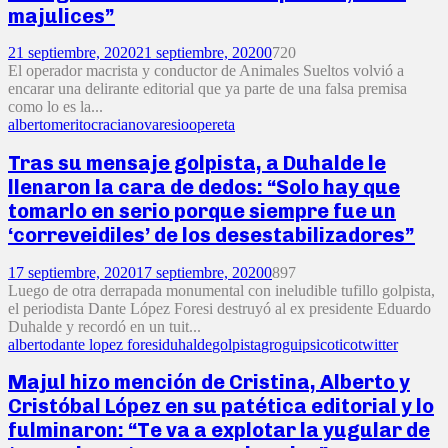
majulices”
21 septiembre, 2020
21 septiembre, 2020
0
720
El operador macrista y conductor de Animales Sueltos volvió a
encarar una delirante editorial que ya parte de una falsa premisa
como lo es la...
alberto
meritocracia
novaresio
opereta
Tras su mensaje golpista, a Duhalde le
llenaron la cara de dedos: “Solo hay que
tomarlo en serio porque siempre fue un
‘correveidiles’ de los desestabilizadores”
17 septiembre, 2020
17 septiembre, 2020
0
897
Luego de otra derrapada monumental con ineludible tufillo golpista,
el periodista Dante López Foresi destruyó al ex presidente Eduardo
Duhalde y recordó en un tuit...
alberto
dante lopez foresi
duhalde
golpista
grogui
psicotico
twitter
Majul hizo mención de Cristina, Alberto y
Cristóbal López en su patética editorial y lo
fulminaron: “Te va a explotar la yugular de