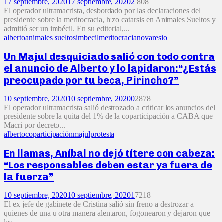
17 septiembre, 2020
17 septiembre, 2020
2
808
El operador ultramacrista, desbordado por las declaraciones del
presidente sobre la meritocracia, hizo catarsis en Animales Sueltos y
admitió ser un imbécil. En su editorial,...
alberto
animales sueltos
imbecil
meritocracia
novaresio
Un Majul desquiciado salió con todo contra
el anuncio de Alberto y lo lapidaron:“¿Estás
preocupado por tu beca, Pirincho?”
10 septiembre, 2020
10 septiembre, 2020
0
2878
El operador ultramacrista salió destrozado a criticar los anuncios del
presidente sobre la quita del 1% de la coparticipación a CABA que
Macri por decreto...
alberto
coparticipación
majul
protesta
En llamas, Aníbal no dejó títere con cabeza:
“Los responsables deben estar ya fuera de
la fuerza”
10 septiembre, 2020
10 septiembre, 2020
1
7218
El ex jefe de gabinete de Cristina salió sin freno a destrozar a
quienes de una u otra manera alentaron, fogonearon y dejaron que
las...