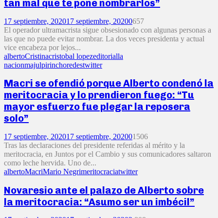
tan mal que te pone nombrarlos”
17 septiembre, 2020
17 septiembre, 2020
0
657
El operador ultramacrista sigue obsesionado con algunas personas a
las que no puede evitar nombrar. La dos veces presidenta y actual
vice encabeza por lejos...
alberto
Cristina
cristobal lopez
editorial
la
nacion
majul
pirincho
redes
twitter
Macri se ofendió porque Alberto condenó la
meritocracia y lo prendieron fuego: “Tu
mayor esfuerzo fue plegar la reposera
solo”
17 septiembre, 2020
17 septiembre, 2020
0
1506
Tras las declaraciones del presidente referidas al mérito y la
meritocracia, en Juntos por el Cambio y sus comunicadores saltaron
como leche hervida. Uno de...
alberto
Macri
Mario Negri
meritocracia
twitter
Novaresio ante el palazo de Alberto sobre
la meritocracia: “Asumo ser un imbécil”