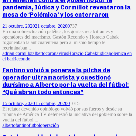
arremetían contra el gobierno por la
pandemia, Iúdica y Cormillot reventaron la
mesa de ‘Polémica’ y los enterraron
21 octubre, 2020
21 octubre, 2020
0
737
En una sobreactuación patética, los gorilas recalcitrantes y
operadores del macrismo, Gastón Recondo y Horacio Cabak
fogoneaban la anticuarentena pero al mismo tiempo le
recriminaban...
adrian cormillot
alberto
coronavirus
Horacio Cabak
iudica
polemica en
el bar
Recondo
Fantino volvió a ponerse la pilcha de
operador ultramacrista y cuestionó
durísimo a Alberto por la vuelta del fútbol:
“Qué abran todo entonces”
15 octubre, 2020
15 octubre, 2020
0
1015
El relator devenido opinólogo volvió por sus fueros y desde su
tribuna de América TV defenestró la iniciativa del gobierno sobre la
vuelta del fútbol....
alberto
fantino
futbol
operación