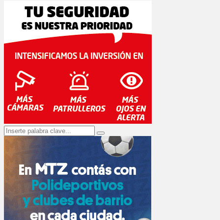
Search
Search
for: