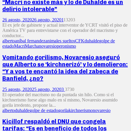
“Macri no existe más y lo de Duhalde es un
delirio intolerable”
26 agosto, 2020
26 agosto, 2020
1
13203
El ex jefe de gabinete y actual interventor de YCRT visitó el piso de
América TV para entrevistarse con el operador del macrismo y
conductor...
alberto
aníbal fernandez
animales sueltos
CFK
duhalde
golpe de
estado
Macri
Marcha
novaresio
peronismo
Vomitando gorilismo, Novaresio aseguró
que Alberto se ‘kirchnerizó’ y lo demolieron:
“Y a vos te encantó la idea del zabeca de
Banfield, ¿no?
25 agosto, 2020
25 agosto, 2020
3
3730
El operador del macrismo no da puntada sin hilo. Como si el
kirchnerismo fuese algo malo en sí mismo, Novaresio asumido
gorila irredento, propone la...
alberto
duhalde
golpe de estado
gorila
kirchnerismo
novaresio
Kicillof respaldó el DNU que congela
tarifas: “Es en beneficio de todos los