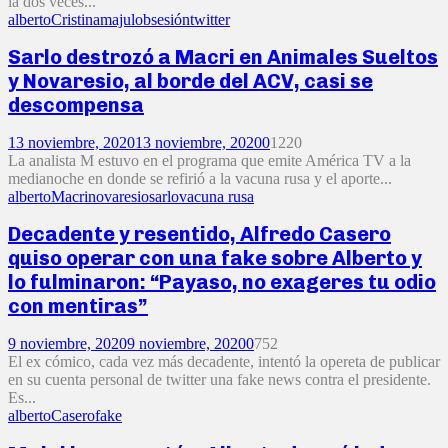
la dos veces...
alberto
Cristina
majul
obsesión
twitter
Sarlo destrozó a Macri en Animales Sueltos
y Novaresio, al borde del ACV, casi se
descompensa
13 noviembre, 2020
13 noviembre, 2020
0
1220
La analista M estuvo en el programa que emite América TV a la
medianoche en donde se refirió a la vacuna rusa y el aporte...
alberto
Macri
novaresio
sarlo
vacuna rusa
Decadente y resentido, Alfredo Casero
quiso operar con una fake sobre Alberto y
lo fulminaron: “Payaso, no exageres tu odio
con mentiras”
9 noviembre, 2020
9 noviembre, 2020
0
752
El ex cómico, cada vez más decadente, intentó la opereta de publicar
en su cuenta personal de twitter una fake news contra el presidente.
Es...
alberto
Casero
fake