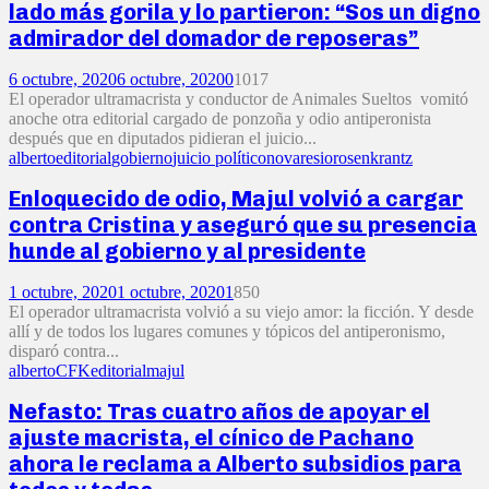
lado más gorila y lo partieron: “Sos un digno
admirador del domador de reposeras”
6 octubre, 2020
6 octubre, 2020
0
1017
El operador ultramacrista y conductor de Animales Sueltos vomitó
anoche otra editorial cargado de ponzoña y odio antiperonista
después que en diputados pidieran el juicio...
alberto
editorial
gobierno
juicio político
novaresio
rosenkrantz
Enloquecido de odio, Majul volvió a cargar
contra Cristina y aseguró que su presencia
hunde al gobierno y al presidente
1 octubre, 2020
1 octubre, 2020
1
850
El operador ultramacrista volvió a su viejo amor: la ficción. Y desde
allí y de todos los lugares comunes y tópicos del antiperonismo,
disparó contra...
alberto
CFK
editorial
majul
Nefasto: Tras cuatro años de apoyar el
ajuste macrista, el cínico de Pachano
ahora le reclama a Alberto subsidios para