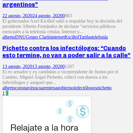
argentinos”
22 agosto, 2020
24 agosto, 2020
0
883
El gobernador Axel Kicillof salió a respaldar hoy la decisión del
presidente Alberto Fernández de declarar “servicios públicos
esenciales a la telefonía celular, Internet y...
alberto
DNU
Grupo Clarín
internet
Kicillof
Tarifas
telefonía
Pichetto contra los infectólogos: “Cuando
esto termine, no van a poder salir a la calle”
13 agosto, 2020
13 agosto, 2020
0
1267
El ex senador y ex candidato a vicepresidente de Juntos por el
Cambio, Miguel Ángel Pichetto, criticó con dureza a los
infectólogos y aseguró que...
alberto
coronavirus
cuarentena
gobierno
infectólogos
pichetto
Paginación
1
2
de
entradas