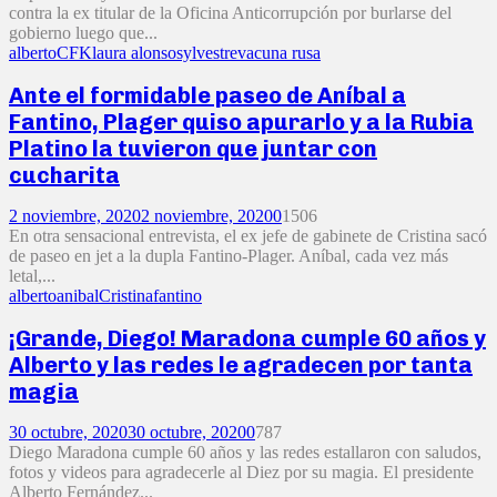
contra la ex titular de la Oficina Anticorrupción por burlarse del
gobierno luego que...
alberto
CFK
laura alonso
sylvestre
vacuna rusa
Ante el formidable paseo de Aníbal a
Fantino, Plager quiso apurarlo y a la Rubia
Platino la tuvieron que juntar con
cucharita
2 noviembre, 2020
2 noviembre, 2020
0
1506
En otra sensacional entrevista, el ex jefe de gabinete de Cristina sacó
de paseo en jet a la dupla Fantino-Plager. Aníbal, cada vez más
letal,...
alberto
anibal
Cristina
fantino
¡Grande, Diego! Maradona cumple 60 años y
Alberto y las redes le agradecen por tanta
magia
30 octubre, 2020
30 octubre, 2020
0
787
Diego Maradona cumple 60 años y las redes estallaron con saludos,
fotos y videos para agradecerle al Diez por su magia. El presidente
Alberto Fernández...