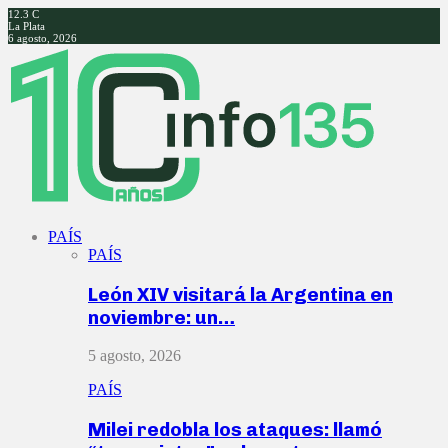
12.3
C
La Plata
6 agosto, 2026
Facebook
Twitter
Instagram
Youtube
PAÍS
PAÍS
León XIV visitará la Argentina en
noviembre: un…
5 agosto, 2026
PAÍS
Milei redobla los ataques: llamó