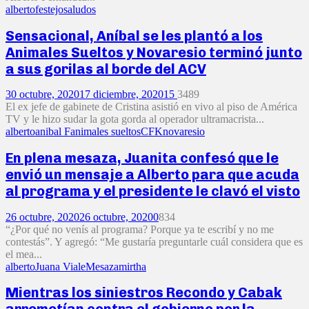
alberto
festejo
saludos
Sensacional, Aníbal se les plantó a los
Animales Sueltos y Novaresio terminó junto
a sus gorilas al borde del ACV
30 octubre, 2020
17 diciembre, 2020
15
3489
El ex jefe de gabinete de Cristina asistió en vivo al piso de América
TV y le hizo sudar la gota gorda al operador ultramacrista...
alberto
anibal F
animales sueltos
CFK
novaresio
En plena mesaza, Juanita confesó que le
envió un mensaje a Alberto para que acuda
al programa y el presidente le clavó el visto
26 octubre, 2020
26 octubre, 2020
0
834
“¿Por qué no venís al programa? Porque ya te escribí y no me
contestás”. Y agregó: “Me gustaría preguntarle cuál considera que es
el mea...
alberto
Juana Viale
Mesaza
mirtha
Mientras los siniestros Recondo y Cabak