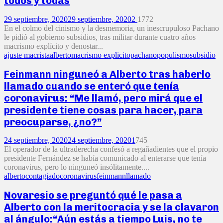
todos y todas
29 septiembre, 2020
29 septiembre, 2020
2
1772
En el colmo del cinismo y la desmemoria, un inescrupuloso Pachano
le pidió al gobierno subsidios, tras militar durante cuatro años
macrismo explícito y denostar...
ajuste macrista
alberto
macrismo explicito
pachano
populismo
subsidio
Feinmann ninguneó a Alberto tras haberlo
llamado cuando se enteró que tenía
coronavirus: “Me llamó, pero mirá que el
presidente tiene cosas para hacer, para
preocuparse, ¿no?”
24 septiembre, 2020
24 septiembre, 2020
1
745
El operador de la ultraderecha confesó a regañadientes que el propio
presidente Fernández se había comunicado al enterarse que tenía
coronavirus, pero lo ninguneó insólitamente....
alberto
contagiado
coronavirus
feinmann
llamado
Novaresio se preguntó qué le pasa a
Alberto con la meritocracia y se la clavaron
al ángulo:“Aún estás a tiempo Luis, no te