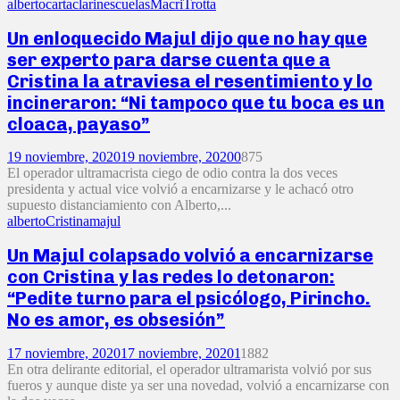
alberto
carta
clarin
escuelas
Macri
Trotta
Un enloquecido Majul dijo que no hay que
ser experto para darse cuenta que a
Cristina la atraviesa el resentimiento y lo
incineraron: “Ni tampoco que tu boca es un
cloaca, payaso”
19 noviembre, 2020
19 noviembre, 2020
0
875
El operador ultramacrista ciego de odio contra la dos veces
presidenta y actual vice volvió a encarnizarse y le achacó otro
supuesto distanciamiento con Alberto,...
alberto
Cristina
majul
Un Majul colapsado volvió a encarnizarse
con Cristina y las redes lo detonaron:
“Pedite turno para el psicólogo, Pirincho.
No es amor, es obsesión”
17 noviembre, 2020
17 noviembre, 2020
1
1882
En otra delirante editorial, el operador ultramarista volvió por sus
fueros y aunque diste ya ser una novedad, volvió a encarnizarse con