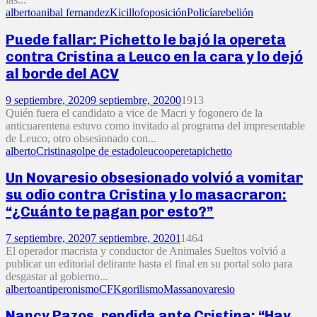
alberto
anibal fernandez
Kicillof
oposición
Policía
rebelión
Puede fallar: Pichetto le bajó la opereta
contra Cristina a Leuco en la cara y lo dejó
al borde del ACV
9 septiembre, 2020
9 septiembre, 2020
0
1913
Quién fuera el candidato a vice de Macri y fogonero de la
anticuarentena estuvo como invitado al programa del impresentable
de Leuco, otro obsesionado con...
alberto
Cristina
golpe de estado
leuco
opereta
pichetto
Un Novaresio obsesionado volvió a vomitar
su odio contra Cristina y lo masacraron:
“¿Cuánto te pagan por esto?”
7 septiembre, 2020
7 septiembre, 2020
1
1464
El operador macrista y conductor de Animales Sueltos volvió a
publicar un editorial delirante hasta el final en su portal solo para
desgastar al gobierno...
alberto
antiperonismo
CFK
gorilismo
Massa
novaresio
Nancy Pazos, rendida ante Cristina: “Hay