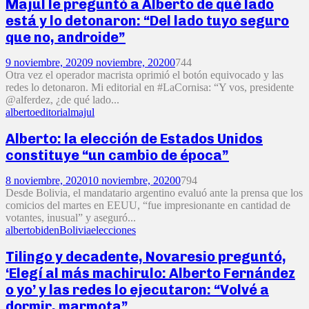
Majul le preguntó a Alberto de qué lado
está y lo detonaron: “Del lado tuyo seguro
que no, androide”
9 noviembre, 2020
9 noviembre, 2020
0
744
Otra vez el operador macrista oprimió el botón equivocado y las
redes lo detonaron. Mi editorial en #LaCornisa: “Y vos, presidente
@alferdez, ¿de qué lado...
alberto
editorial
majul
Alberto: la elección de Estados Unidos
constituye “un cambio de época”
8 noviembre, 2020
10 noviembre, 2020
0
794
Desde Bolivia, el mandatario argentino evaluó ante la prensa que los
comicios del martes en EEUU, “fue impresionante en cantidad de
votantes, inusual” y aseguró...
alberto
biden
Bolivia
elecciones
Tilingo y decadente, Novaresio preguntó,
‘Elegí al más machirulo: Alberto Fernández
o yo’ y las redes lo ejecutaron: “Volvé a
dormir, marmota”