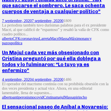
que sacarse el sombrero. Le saca ochenta
cuerpos de ventaja a cualquier político”
7 septiembre, 2020
7 septiembre, 2020
0
1809
La periodista también tuvo durísimas palabras para el ex presidente
Macri, al que calificó de “espantoso” y resaltó la valía de CFK como
cuadro político...
alberto
CFK
coronavirus
Larreta
Macri
Massa
Máximo
nancy
pazos
política
Un Majul cada vez más obsesionado con
Cristina preguntó por qué ella doblega a
todos y lo fulminaron: “Lo tuyo ya es
enfermizo”
4 septiembre, 2020
4 septiembre, 2020
0
1486
El operador del macrismo continúa con su prohibida obsesión con la
dos veces presidenta y actual vice. Ahora, en una editorial
lamentable, llena de supuestos...
alberto
antiperonismo
covid
Cristina
majul
Massa
pirincho
El sensacional paseo de Aníbal a Novaresio: