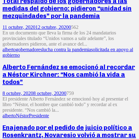
Total respaldo de los gobernadores a las
medidas del gobierno: pidieron “unidad sin
mezquindades” por la pandemia
11 octubre, 2020
12 octubre, 2020
0
562
En un documento que lleva la firma de los 24 mandatarios
provinciales titulado “Unidos vamos a salir adelante”, los
gobernadores pidieron, ante el avance del...
alberto
gobernadores
lucha contra la pandemia
solicitada en apoyo al
gobierno
Alberto Fernández se emocionó al recordar
a Néstor Kirchner: “Nos cambió la vida a
todos”
8 octubre, 2020
8 octubre, 2020
0
759
El presidente Alberto Fernández se emocionó hoy al presentar el
libro “Néstor, el hombre que cambió todo” y recordar al ex
presidente. “Nos cambió la...
alberto
Néstor
Presidente
Enajenado por el pedido de juicio político a
Rosenkrantz, Novaresio volvió a mostrar su