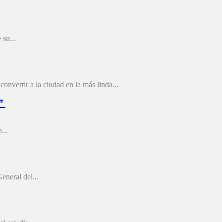
 su...
nvertir a la ciudad en la más linda...
n”
...
eneral del...