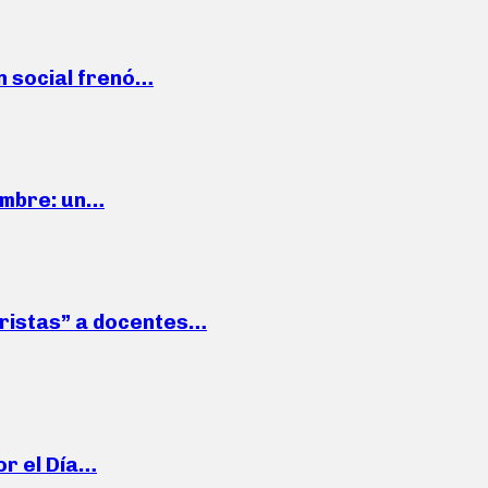
n social frenó…
iembre: un…
roristas” a docentes…
or el Día…