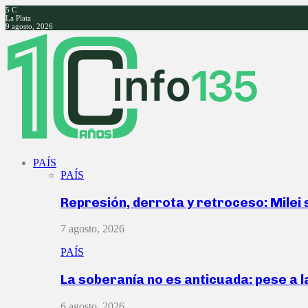
5
C
La Plata
9 agosto, 2026
Facebook
Twitter
Instagram
Youtube
PAÍS
PAÍS
Represión, derrota y retroceso: Milei
7 agosto, 2026
PAÍS
La soberanía no es anticuada: pese a 
6 agosto, 2026