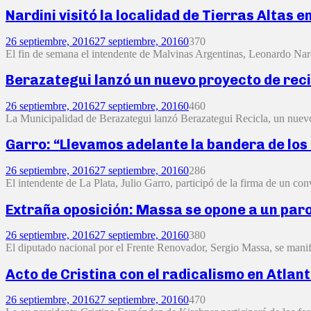
Nardini visitó la localidad de Tierras Altas 
26 septiembre, 2016
27 septiembre, 2016
0
370
El fin de semana el intendente de Malvinas Argentinas, Leonardo Nardini
Berazategui lanzó un nuevo proyecto de rec
26 septiembre, 2016
27 septiembre, 2016
0
460
La Municipalidad de Berazategui lanzó Berazategui Recicla, un nuevo s
Garro: “Llevamos adelante la bandera de los
26 septiembre, 2016
27 septiembre, 2016
0
286
El intendente de La Plata, Julio Garro, participó de la firma de un co
Extraña oposición: Massa se opone a un paro
26 septiembre, 2016
27 septiembre, 2016
0
380
El diputado nacional por el Frente Renovador, Sergio Massa, se manif
Acto de Cristina con el radicalismo en Atlan
26 septiembre, 2016
27 septiembre, 2016
0
470