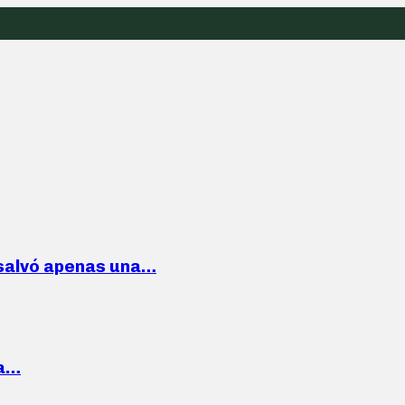
 salvó apenas una…
la…