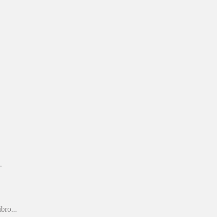
.
bro...