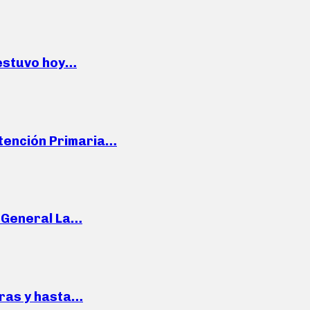
 estuvo hoy…
Atención Primaria…
e General La…
pras y hasta…