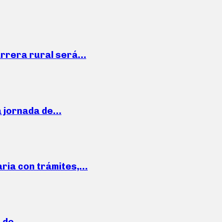
arrera rural será…
a jornada de…
aria con trámites,…
a de…