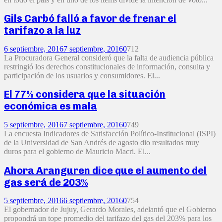
Gils Carbó falló a favor de frenar el
tarifazo a la luz
6 septiembre, 2016
7 septiembre, 2016
0
712
La Procuradora General consideró que la falta de audiencia pública
restringió los derechos constitucionales de información, consulta y
participación de los usuarios y consumidores. El...
El 77% considera que la situación
económica es mala
5 septiembre, 2016
7 septiembre, 2016
0
749
La encuesta Indicadores de Satisfacción Político-Institucional (ISPI)
de la Universidad de San Andrés de agosto dio resultados muy
duros para el gobierno de Mauricio Macri. El...
Ahora Aranguren dice que el aumento del
gas será de 203%
5 septiembre, 2016
6 septiembre, 2016
0
754
El gobernador de Jujuy, Gerardo Morales, adelantó que el Gobierno
propondrá un tope promedio del tarifazo del gas del 203% para los