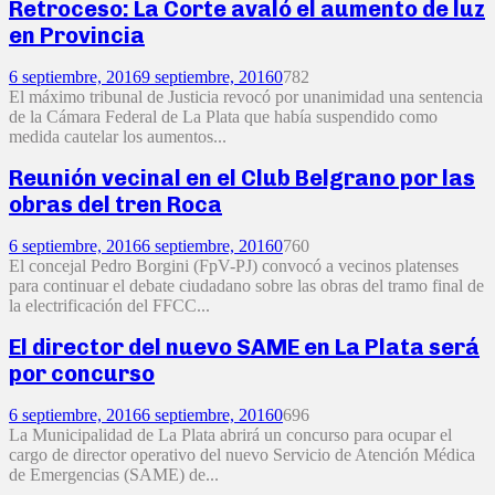
Retroceso: La Corte avaló el aumento de luz
en Provincia
6 septiembre, 2016
9 septiembre, 2016
0
782
El máximo tribunal de Justicia revocó por unanimidad una sentencia
de la Cámara Federal de La Plata que había suspendido como
medida cautelar los aumentos...
Reunión vecinal en el Club Belgrano por las
obras del tren Roca
6 septiembre, 2016
6 septiembre, 2016
0
760
El concejal Pedro Borgini (FpV-PJ) convocó a vecinos platenses
para continuar el debate ciudadano sobre las obras del tramo final de
la electrificación del FFCC...
El director del nuevo SAME en La Plata será
por concurso
6 septiembre, 2016
6 septiembre, 2016
0
696
La Municipalidad de La Plata abrirá un concurso para ocupar el
cargo de director operativo del nuevo Servicio de Atención Médica
de Emergencias (SAME) de...