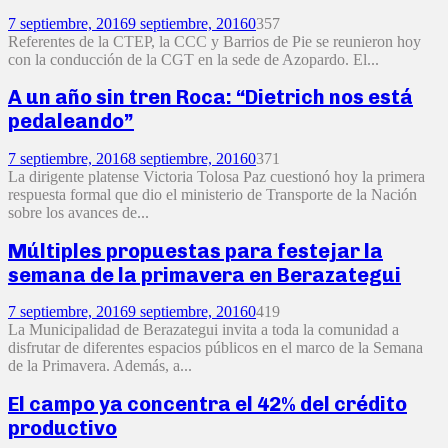
7 septiembre, 2016
9 septiembre, 2016
0
357
Referentes de la CTEP, la CCC y Barrios de Pie se reunieron hoy
con la conducción de la CGT en la sede de Azopardo. El...
A un año sin tren Roca: “Dietrich nos está
pedaleando”
7 septiembre, 2016
8 septiembre, 2016
0
371
La dirigente platense Victoria Tolosa Paz cuestionó hoy la primera
respuesta formal que dio el ministerio de Transporte de la Nación
sobre los avances de...
Múltiples propuestas para festejar la
semana de la primavera en Berazategui
7 septiembre, 2016
9 septiembre, 2016
0
419
La Municipalidad de Berazategui invita a toda la comunidad a
disfrutar de diferentes espacios públicos en el marco de la Semana
de la Primavera. Además, a...
El campo ya concentra el 42% del crédito
productivo