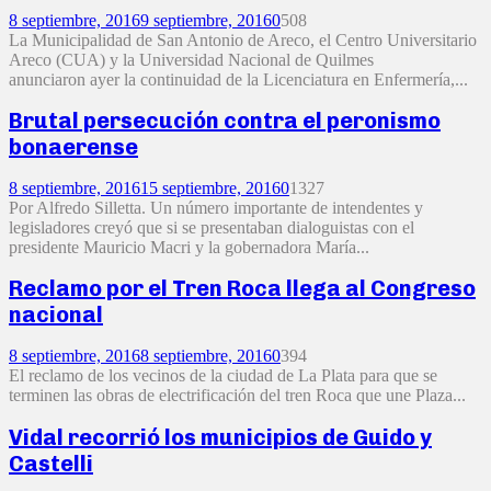
8 septiembre, 2016
9 septiembre, 2016
0
508
La Municipalidad de San Antonio de Areco, el Centro Universitario
Areco (CUA) y la Universidad Nacional de Quilmes
anunciaron ayer la continuidad de la Licenciatura en Enfermería,...
Brutal persecución contra el peronismo
bonaerense
8 septiembre, 2016
15 septiembre, 2016
0
1327
Por Alfredo Silletta. Un número importante de intendentes y
legisladores creyó que si se presentaban dialoguistas con el
presidente Mauricio Macri y la gobernadora María...
Reclamo por el Tren Roca llega al Congreso
nacional
8 septiembre, 2016
8 septiembre, 2016
0
394
El reclamo de los vecinos de la ciudad de La Plata para que se
terminen las obras de electrificación del tren Roca que une Plaza...
Vidal recorrió los municipios de Guido y
Castelli