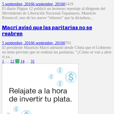
5 septiembre, 2016
6 septiembre, 2016
0
1419
El diario Página 12 publicó un hermoso reportaje al dirigente del
Movimiento de Liberación Nacional-Tupamaros, Mauricio
Rosencof, uno de los nueve “rehenes” que la dictadura...
Macri avisó que las paritarias no se
reabren
5 septiembre, 2016
6 septiembre, 2016
0
791
El presidente Mauricio Macri adelantó desde China que el Gobierno
no tiene previsto que se reabran las paritarias. “¿Cómo se van a abrir
si ya...
Paginación
1
…
12
13
14
…
31
de
entradas