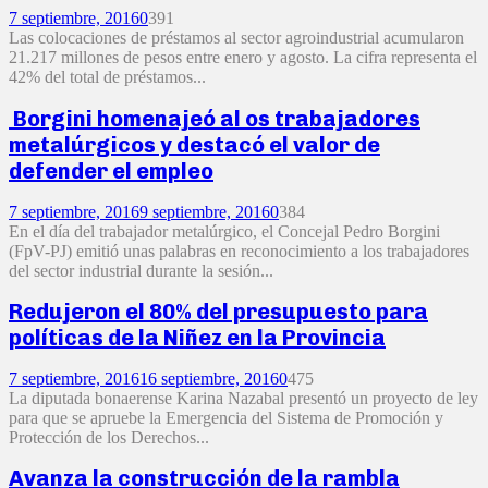
7 septiembre, 2016
0
391
Las colocaciones de préstamos al sector agroindustrial acumularon
21.217 millones de pesos entre enero y agosto. La cifra representa el
42% del total de préstamos...
Borgini homenajeó al os trabajadores
metalúrgicos y destacó el valor de
defender el empleo
7 septiembre, 2016
9 septiembre, 2016
0
384
En el día del trabajador metalúrgico, el Concejal Pedro Borgini
(FpV-PJ) emitió unas palabras en reconocimiento a los trabajadores
del sector industrial durante la sesión...
Redujeron el 80% del presupuesto para
políticas de la Niñez en la Provincia
7 septiembre, 2016
16 septiembre, 2016
0
475
La diputada bonaerense Karina Nazabal presentó un proyecto de ley
para que se apruebe la Emergencia del Sistema de Promoción y
Protección de los Derechos...
Avanza la construcción de la rambla