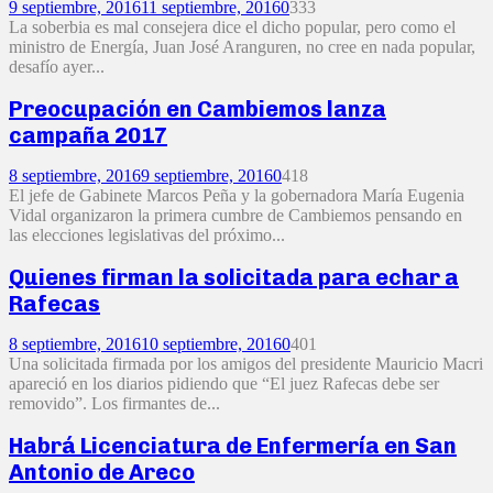
9 septiembre, 2016
11 septiembre, 2016
0
333
La soberbia es mal consejera dice el dicho popular, pero como el
ministro de Energía, Juan José Aranguren, no cree en nada popular,
desafío ayer...
Preocupación en Cambiemos lanza
campaña 2017
8 septiembre, 2016
9 septiembre, 2016
0
418
El jefe de Gabinete Marcos Peña y la gobernadora María Eugenia
Vidal organizaron la primera cumbre de Cambiemos pensando en
las elecciones legislativas del próximo...
Quienes firman la solicitada para echar a
Rafecas
8 septiembre, 2016
10 septiembre, 2016
0
401
Una solicitada firmada por los amigos del presidente Mauricio Macri
apareció en los diarios pidiendo que “El juez Rafecas debe ser
removido”. Los firmantes de...
Habrá Licenciatura de Enfermería en San
Antonio de Areco