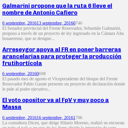
Galmarini propone que la ruta 6 lleve el
nombre de Antonio Cafiero
6 septiembre, 2016
13 septiembre, 2016
0
746
El Senador provincial del Frente Renovador, Sebastián Galmarini,
propuso a través de un proyecto de ley ingresado en la Cámara Alta
bonaerense, que se designe...
Arreseygor apoya al FR en poner barreras
arancelarias para proteger la producción
frutihortícola
6 septiembre, 2016
0
698
El pasado mes de agosto el Vicepresidente del bloque del Frente
Renovador Pablo Garate presento un proyecto de declaración donde
le pide al poder ejecutivo...
El voto opositor va al FpV y muy poco a
Massa
6 septiembre, 2016
16 septiembre, 2016
1
706
La consultora Dicen, que dirige Hilario Moreno, realizó su encuesta
en todo el país y en uno de los ítems divide la intención de voto...