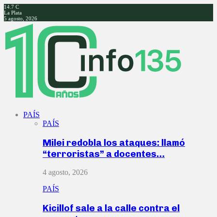
14.7
C
La Plata
5 agosto, 2026
Facebook
Twitter
Instagram
Youtube
PAÍS
PAÍS
Milei redobla los ataques: llamó
“terroristas” a docentes…
4 agosto, 2026
PAÍS
Kicillof sale a la calle contra el