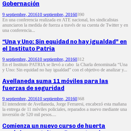
Gobernación
9 septiembre, 2016
10 septiembre, 2016
0
390
En una conferencia realizada en ATE nacional, los sindicalistas
anunciaron la medida de fuerza a través de su cuenta de Twitter y en
una conferencia...
“Una y Uno: Sin equidad no hay igualdad” en
el Instituto Patria
9 septiembre, 2016
10 septiembre, 2016
0
312
En el Instituto PATRIA se llevó a cabo la Charla denominada “Una
y Uno: Sin equidad no hay igualdad” con el objetivo de analizar y...
Avellaneda suma 11 móviles para las
fuerzas de seguridad
9 septiembre, 2016
10 septiembre, 2016
0
368
El intendente de Avellaneda, Jorge Ferraresi, encabezó esta mañana
la entrega de 11 móviles policiales, reparados a nuevo mediante una
inversión de 520 mil pesos....
Comienza un nuevo curso de huerta