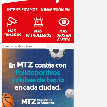
Search
Search
for: