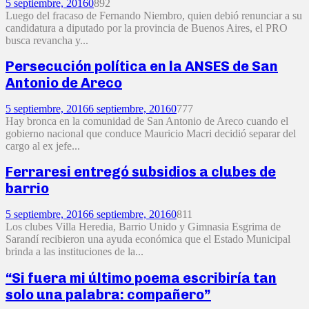
5 septiembre, 2016
0
892
Luego del fracaso de Fernando Niembro, quien debió renunciar a su
candidatura a diputado por la provincia de Buenos Aires, el PRO
busca revancha y...
Persecución política en la ANSES de San
Antonio de Areco
5 septiembre, 2016
6 septiembre, 2016
0
777
Hay bronca en la comunidad de San Antonio de Areco cuando el
gobierno nacional que conduce Mauricio Macri decidió separar del
cargo al ex jefe...
Ferraresi entregó subsidios a clubes de
barrio
5 septiembre, 2016
6 septiembre, 2016
0
811
Los clubes Villa Heredia, Barrio Unido y Gimnasia Esgrima de
Sarandí recibieron una ayuda económica que el Estado Municipal
brinda a las instituciones de la...
“Si fuera mi último poema escribiría tan
solo una palabra: compañero”