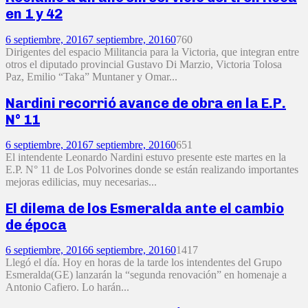
en 1 y 42
6 septiembre, 2016
7 septiembre, 2016
0
760
Dirigentes del espacio Militancia para la Victoria, que integran entre
otros el diputado provincial Gustavo Di Marzio, Victoria Tolosa
Paz, Emilio “Taka” Muntaner y Omar...
Nardini recorrió avance de obra en la E.P.
N° 11
6 septiembre, 2016
7 septiembre, 2016
0
651
El intendente Leonardo Nardini estuvo presente este martes en la
E.P. N° 11 de Los Polvorines donde se están realizando importantes
mejoras edilicias, muy necesarias...
El dilema de los Esmeralda ante el cambio
de época
6 septiembre, 2016
6 septiembre, 2016
0
1417
Llegó el día. Hoy en horas de la tarde los intendentes del Grupo
Esmeralda(GE) lanzarán la “segunda renovación” en homenaje a
Antonio Cafiero. Lo harán...