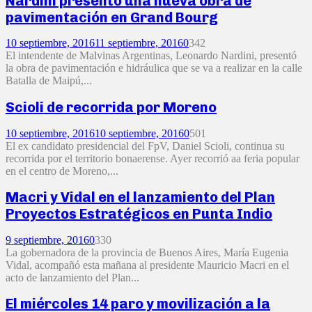
Nardini presentó una nueva obra de
pavimentación en Grand Bourg
10 septiembre, 2016
11 septiembre, 2016
0
342
El intendente de Malvinas Argentinas, Leonardo Nardini, presentó
la obra de pavimentación e hidráulica que se va a realizar en la calle
Batalla de Maipú,...
Scioli de recorrida por Moreno
10 septiembre, 2016
10 septiembre, 2016
0
501
El ex candidato presidencial del FpV, Daniel Scioli, continua su
recorrida por el territorio bonaerense. Ayer recorrió aa feria popular
en el centro de Moreno,...
Macri y Vidal en el lanzamiento del Plan
Proyectos Estratégicos en Punta Indio
9 septiembre, 2016
0
330
La gobernadora de la provincia de Buenos Aires, María Eugenia
Vidal, acompañó esta mañana al presidente Mauricio Macri en el
acto de lanzamiento del Plan...
El miércoles 14 paro y movilización a la