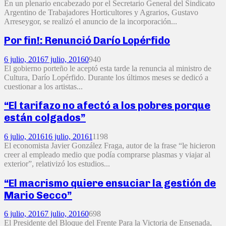
En un plenario encabezado por el Secretario General del Sindicato
Argentino de Trabajadores Horticultores y Agrarios, Gustavo
Arreseygor, se realizó el anuncio de la incorporación...
Por fin!: Renunció Darío Lopérfido
6 julio, 2016
7 julio, 2016
0
940
El gobierno porteño le aceptó esta tarde la renuncia al ministro de
Cultura, Darío Lopérfido. Durante los últimos meses se dedicó a
cuestionar a los artistas...
“El tarifazo no afectó a los pobres porque
están colgados”
6 julio, 2016
16 julio, 2016
1
1198
El economista Javier González Fraga, autor de la frase “le hicieron
creer al empleado medio que podía comprarse plasmas y viajar al
exterior”, relativizó los estudios...
“El macrismo quiere ensuciar la gestión de
Mario Secco”
6 julio, 2016
7 julio, 2016
0
698
El Presidente del Bloque del Frente Para la Victoria de Ensenada,