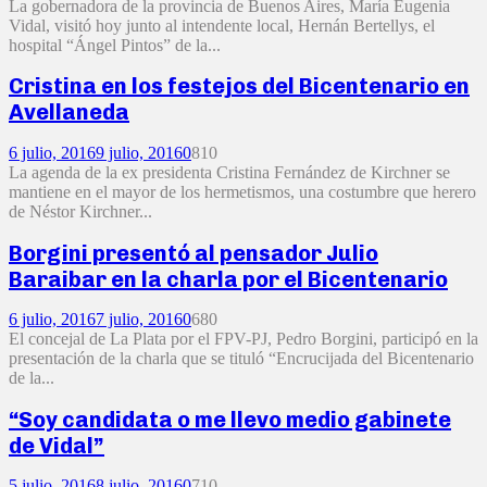
La gobernadora de la provincia de Buenos Aires, María Eugenia
Vidal, visitó hoy junto al intendente local, Hernán Bertellys, el
hospital “Ángel Pintos” de la...
Cristina en los festejos del Bicentenario en
Avellaneda
6 julio, 2016
9 julio, 2016
0
810
La agenda de la ex presidenta Cristina Fernández de Kirchner se
mantiene en el mayor de los hermetismos, una costumbre que herero
de Néstor Kirchner...
Borgini presentó al pensador Julio
Baraibar en la charla por el Bicentenario
6 julio, 2016
7 julio, 2016
0
680
El concejal de La Plata por el FPV-PJ, Pedro Borgini, participó en la
presentación de la charla que se tituló “Encrucijada del Bicentenario
de la...
“Soy candidata o me llevo medio gabinete
de Vidal”
5 julio, 2016
8 julio, 2016
0
710