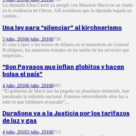
La diputada Elisa Carrió ya arregló con Mauricio Macri en su charla
en la residencia de Olivos. Allí acordaron que la diputada bajaría un
cambio...
Una ley para “silenciar” al kirchnerismo
5 julio, 2016
6 julio, 2016
0
736
El caso López y los bolsos de dólares en el monasterio de General
Rodríguez, los aumentos brutales en las tarifas de los servicios que
empiezan...
“Son Payasos que inflan globitos y hacen
bolsa el país”
4 julio, 2016
6 julio, 2016
0
695
“El gobierno de Macri nos ha pegado un planchazo tremendo, han
paralizado la industria nacional. Estamos retrocediendo años luz a
todo lo que habíamos avanzado”,...
Durañona va a la Justicia por los tarifazos
de luz y gas
4 julio, 2016
5 julio, 2016
0
713