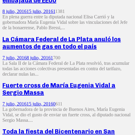
embajada de EEUU
8 julio, 2016
15 julio, 2016
1
1381
En plena guerra entre la diputada nacional Elisa Carrió y la
gobernadora María Eugenia Vidal sobre las vinculaciones del Jefe
de la bonaerense, Pablo Bressi,...
La Cámara Federal de La Plata anuló los
aumentos de gas en todo el país
7 julio, 2016
8 julio, 2016
1
700
La Sala II de la Cámara Federal de La Plata resolvió, tras acumular
todas las acciones colectivas presentadas en contra del tarifazo,
declarar nulas las...
Fuerte cross de María Eugenia Vidal a
Sergio Massa
7 julio, 2016
15 julio, 2016
0
611
La gobernadora de la provincia de Buenos Aires, María Eugenia
Vidal, se dio el gusto de enviar un fuerte cross, al diputado nacional
Sergio Massa....
Toda la fiesta del Bicentenario en San