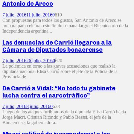
Antonio de Areco
7 julio, 2016
11 julio, 2016
0
610
Con propuestas para todos los gustos, San Antonio de Areco se
prepara para celebrar este fin de semana largo el Bicentenario de la
Independencia argentina...
Las denuncias de Carrió llegaron a la
Cámara de Diputados bonaerense
7 julio, 2016
26 julio, 2016
0
620
La polémica en torno a las graves acusaciones que realizó la
diputada nacional Elisa Carrió sobre el jefe de la Policía de la
Provincia de...
De Carrió a Vidal: “No todo tu gabinete
lucha contra el narcotráfico”
7 julio, 2016
8 julio, 2016
0
633
Luego de los ataques furibundos de la diputada Elisa Carrió hacia
Jorge Macri, Cristian Ritondo y Pablo Besssi, el jefe de la
Bonaerense, la gobernadora...
Macri calificó de ‘usurpadores’ a los