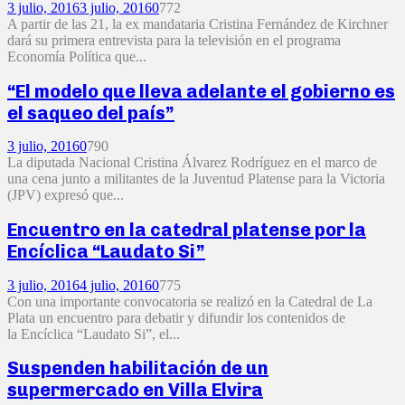
3 julio, 2016
3 julio, 2016
0
772
A partir de las 21, la ex mandataria Cristina Fernández de Kirchner
dará su primera entrevista para la televisión en el programa
Economía Política que...
“El modelo que lleva adelante el gobierno es
el saqueo del país”
3 julio, 2016
0
790
La diputada Nacional Cristina Álvarez Rodríguez en el marco de
una cena junto a militantes de la Juventud Platense para la Victoria
(JPV) expresó que...
Encuentro en la catedral platense por la
Encíclica “Laudato Si”
3 julio, 2016
4 julio, 2016
0
775
Con una importante convocatoria se realizó en la Catedral de La
Plata un encuentro para debatir y difundir los contenidos de
la Encíclica “Laudato Si”, el...
Suspenden habilitación de un
supermercado en Villa Elvira