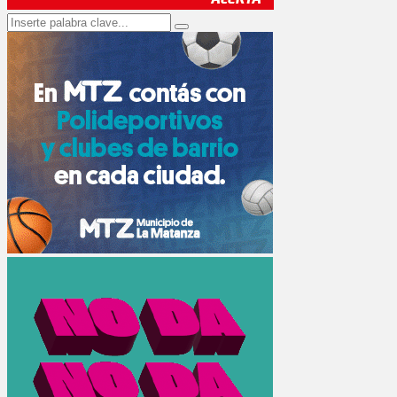
Search
Search
for: