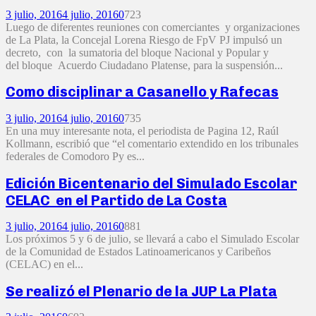
3 julio, 2016
4 julio, 2016
0
723
Luego de diferentes reuniones con comerciantes y organizaciones
de La Plata, la Concejal Lorena Riesgo de FpV PJ impulsó un
decreto, con la sumatoria del bloque Nacional y Popular y
del bloque Acuerdo Ciudadano Platense, para la suspensión...
Como disciplinar a Casanello y Rafecas
3 julio, 2016
4 julio, 2016
0
735
En una muy interesante nota, el periodista de Pagina 12, Raúl
Kollmann, escribió que “el comentario extendido en los tribunales
federales de Comodoro Py es...
Edición Bicentenario del Simulado Escolar
CELAC en el Partido de La Costa
3 julio, 2016
4 julio, 2016
0
881
Los próximos 5 y 6 de julio, se llevará a cabo el Simulado Escolar
de la Comunidad de Estados Latinoamericanos y Caribeños
(CELAC) en el...
Se realizó el Plenario de la JUP La Plata