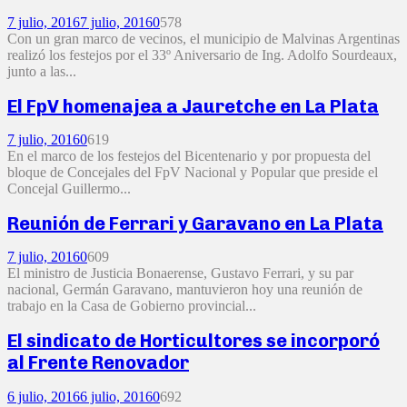
7 julio, 2016
7 julio, 2016
0
578
Con un gran marco de vecinos, el municipio de Malvinas Argentinas
realizó los festejos por el 33º Aniversario de Ing. Adolfo Sourdeaux,
junto a las...
El FpV homenajea a Jauretche en La Plata
7 julio, 2016
0
619
En el marco de los festejos del Bicentenario y por propuesta del
bloque de Concejales del FpV Nacional y Popular que preside el
Concejal Guillermo...
Reunión de Ferrari y Garavano en La Plata
7 julio, 2016
0
609
El ministro de Justicia Bonaerense, Gustavo Ferrari, y su par
nacional, Germán Garavano, mantuvieron hoy una reunión de
trabajo en la Casa de Gobierno provincial...
El sindicato de Horticultores se incorporó
al Frente Renovador
6 julio, 2016
6 julio, 2016
0
692