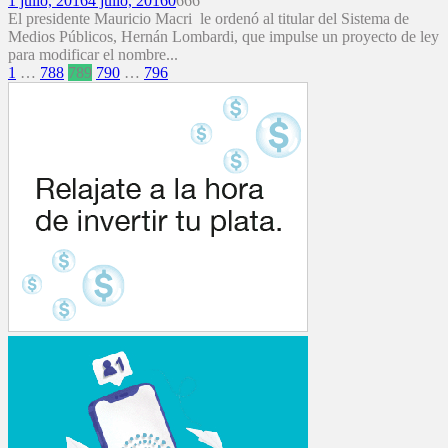
1 julio, 2016
4 julio, 2016
0
666
El presidente Mauricio Macri le ordenó al titular del Sistema de
Medios Públicos, Hernán Lombardi, que impulse un proyecto de ley
para modificar el nombre...
Paginación
1
…
788
789
790
…
796
de
entradas