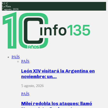
6.1
C
La Plata
7 agosto, 2026
Facebook
Twitter
Instagram
Youtube
PAÍS
PAÍS
León XIV visitará la Argentina en
noviembre: un…
5 agosto, 2026
PAÍS
Milei redobla los ataques: llamó