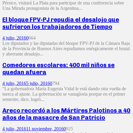
Pérsico, visitará La Plata para participar de una conferencia sobre
Una Mirada protagonista de la Argentina...
El bloque FPV-PJ repudia el desalojo que
sufrieron los trabajadores de Tiempo
4 julio, 2016
0
664
Los diputados y las diputadas del bloque FPV-PJ de la Cámara Baja
de la Provincia de Buenos Aires repudiamos enérgicamente el brutal
y aberrante desalojo...
Comedores escolares: 400 mil niños se
quedan afuera
4 julio, 2016
5 julio, 2016
0
794
“La gobernadora María Eugenia Vidal le está dando otra vuelta de
tuerca al ajuste. La gobernación se vanagloria porque en el primer
semestre, dice, logró...
Areco recordó a los Mártires Palotinos a 40
años de la masacre de San Patricio
4 julio, 2016
11 noviembre, 2016
0
925