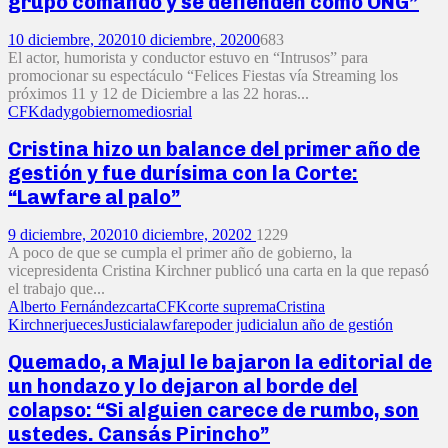
grupo comando y se defienden como ONG”
10 diciembre, 2020
10 diciembre, 2020
0
683
El actor, humorista y conductor estuvo en “Intrusos” para
promocionar su espectáculo “Felices Fiestas vía Streaming los
próximos 11 y 12 de Diciembre a las 22 horas...
CFK
dady
gobierno
medios
rial
Cristina hizo un balance del primer año de
gestión y fue durísima con la Corte:
“Lawfare al palo”
9 diciembre, 2020
10 diciembre, 2020
2
1229
A poco de que se cumpla el primer año de gobierno, la
vicepresidenta Cristina Kirchner publicó una carta en la que repasó
el trabajo que...
Alberto Fernández
carta
CFK
corte suprema
Cristina
Kirchner
jueces
Justicia
lawfare
poder judicial
un año de gestión
Quemado, a Majul le bajaron la editorial de
un hondazo y lo dejaron al borde del
colapso: “Si alguien carece de rumbo, son
ustedes. Cansás Pirincho”