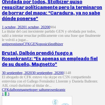
Olvidada por todos, Stolbizer quiso
resucitar políticamente pero la terminaron
de borrar del mapa: “Caradura, ya no sabe
dónde ponerse”
1 octubre, 2020
1 octubre, 2020
0
904
La titular del casi inexistente partido GEN y olvidada por todos,
salió a intentar resucitar políticamente con una frase que finalmente
le volvió a jugar...
antiperonismo
CFK
GEN
oposición
stlbizer
Brutal, Dalbón prendió fuego a
Rosenkrantz: “Es apenas un empleado fiel
de su dueño, Magnetto”
30 septiembre, 2020
30 septiembre, 2020
0
1148
El abogado de CFK estuvo vía skype en C5N compartiendo
entrevista con el Gallego Fernández Llorente y Daniela Ballester.
Allí, cruzó durísimo al titular de...
CFK
dalbon
magnetto
per saltum
rosenkrantz
Paginación
1
2
3
de