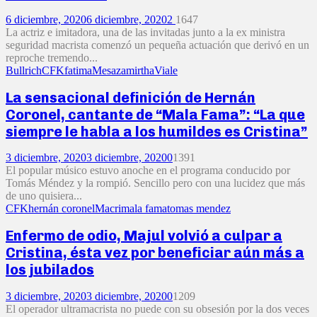
6 diciembre, 2020
6 diciembre, 2020
2
1647
La actriz e imitadora, una de las invitadas junto a la ex ministra
seguridad macrista comenzó un pequeña actuación que derivó en un
reproche tremendo...
Bullrich
CFK
fatima
Mesaza
mirtha
Viale
La sensacional definición de Hernán
Coronel, cantante de “Mala Fama”: “La que
siempre le habla a los humildes es Cristina”
3 diciembre, 2020
3 diciembre, 2020
0
1391
El popular músico estuvo anoche en el programa conducido por
Tomás Méndez y la rompió. Sencillo pero con una lucidez que más
de uno quisiera...
CFK
hernán coronel
Macri
mala fama
tomas mendez
Enfermo de odio, Majul volvió a culpar a
Cristina, ésta vez por beneficiar aún más a
los jubilados
3 diciembre, 2020
3 diciembre, 2020
0
1209
El operador ultramacrista no puede con su obsesión por la dos veces