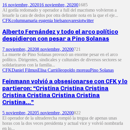
16 noviembre, 2020
16 noviembre, 2020
0
1685
Al gorila redomado y operador a full del macrismo volvieron a
lenarle la cara de dedos por otra delirante nota en la que el eje...
CFK
columna
maria eugenia bielsa
novaresio
twitter
Alberto Fernández y todo el arco político
despidieron con pesar a Pino Solanas
7 noviembre, 2020
8 noviembre, 2020
0
721
La muerte de Pino Solanas provocó un enorme pesar en el arco
político. Dirigentes, sindicales y culturales de diversos sectores se
solidarizaron con la familia...
CFK
Daniel Filmus
Elisa Carrió
leopoldo moreau
Pino Solanas
Feinmann volvió a obsesionarse con CFK y lo
partieron: “Cristina Cristina Cristina
Cristina Cristina Cristina Cristina
Cristina…”
5 noviembre, 2020
5 noviembre, 2020
0
822
El operador de la ultraderecha rompió la tregua de apenas unas
horas con la dos veces presidenta y actual vice y volvió nombrarla
en lo...