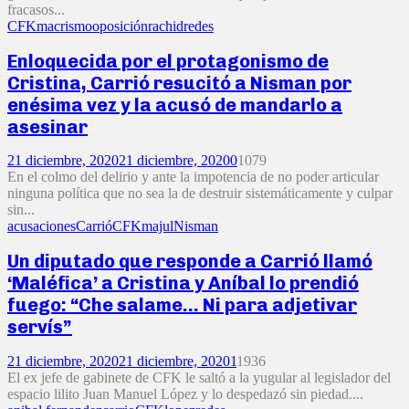
fracasos...
CFK
macrismo
oposición
rachid
redes
Enloquecida por el protagonismo de
Cristina, Carrió resucitó a Nisman por
enésima vez y la acusó de mandarlo a
asesinar
21 diciembre, 2020
21 diciembre, 2020
0
1079
En el colmo del delirio y ante la impotencia de no poder articular
ninguna política que no sea la de destruir sistemáticamente y culpar
sin...
acusaciones
Carrió
CFK
majul
Nisman
Un diputado que responde a Carrió llamó
‘Maléfica’ a Cristina y Aníbal lo prendió
fuego: “Che salame… Ni para adjetivar
servís”
21 diciembre, 2020
21 diciembre, 2020
1
1936
El ex jefe de gabinete de CFK le saltó a la yugular al legislador del
espacio lilito Juan Manuel López y lo despedazó sin piedad....