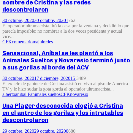
nombre de Cristina y las redes
descontrolaron
30 octubre, 2020
30 octubre, 2020
1
762
El operador ultramacrista tiró la casa por la ventana y decidió lo que
parecía imposible: no nombrar a la dos veces presidenta y actual
vice...
CFK
comentario
majul
redes
Sensacional, Aníbal se les plantó a los
Animales Sueltos y Novaresio terminó junto
a sus gorilas al borde del ACV
30 octubre, 2020
17 diciembre, 2020
15
3489
El ex jefe de gabinete de Cristina asistió en vivo al piso de América
TV y le hizo sudar la gota gorda al operador ultramacrista...
alberto
anibal F
animales sueltos
CFK
novaresio
Una Plager desconocida elogió a Cristina
en el antro de los gorilas y los intratables
descontrolaron
29 octubre, 2020
29 octubre, 2020
0
680