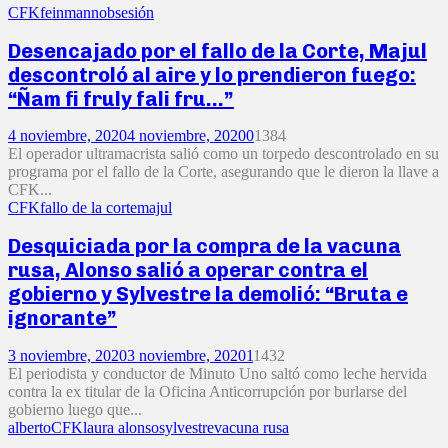
CFK
feinmann
obsesión
Desencajado por el fallo de la Corte, Majul
descontroló al aire y lo prendieron fuego:
“Ñam fi fruly fali fru…”
4 noviembre, 2020
4 noviembre, 2020
0
1384
El operador ultramacrista salió como un torpedo descontrolado en su
programa por el fallo de la Corte, asegurando que le dieron la llave a
CFK...
CFK
fallo de la corte
majul
Desquiciada por la compra de la vacuna
rusa, Alonso salió a operar contra el
gobierno y Sylvestre la demolió: “Bruta e
ignorante”
3 noviembre, 2020
3 noviembre, 2020
1
1432
El periodista y conductor de Minuto Uno saltó como leche hervida
contra la ex titular de la Oficina Anticorrupción por burlarse del
gobierno luego que...
alberto
CFK
laura alonso
sylvestre
vacuna rusa