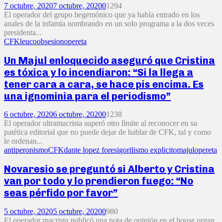
7 octubre, 2020
7 octubre, 2020
0
1294
El operador del grupo hegemónico que ya había entrado en los
anales de la infamia nombrando en un solo programa a la dos veces
presidenta...
CFK
leuco
obsesion
opereta
Un Majul enloquecido aseguró que Cristina
es tóxica y lo incendiaron: “Si la llega a
tener cara a cara, se hace pis encima. Es
una ignominia para el periodismo”
6 octubre, 2020
6 octubre, 2020
0
1238
El operador ultramacrista superó otro límite al reconocer en su
patética editorial que no puede dejar de hablar de CFK, tal y como
le ordenan...
antiperonismo
CFK
dante lopez foresi
gorilismo explicito
majul
opereta
Novaresio se preguntó si Alberto y Cristina
van por todo y lo prendieron fuego: “No
seas pérfido por favor”
5 octubre, 2020
5 octubre, 2020
0
980
El operador macrista publicó una nota de opinión en el house organ