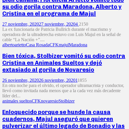
su odio gorila contra Maradona, Alberto y
Cristina en el programa de Majul
27 noviembre, 2020
27 noviembre, 2020
4
2150
La ex funcionaria de Patricia Bullrich durante el macrismo y
operadora de la ultraderecha estuvo con Luis Majul en la señal de
cable “La Nación +”....
alberto
arietto
Casa Rosada
CFK
majul
Maradona
Bien tóxica, Stolbizer vomitó su odio contra
Cristina en Animales Sueltos y dejó
extasiado al gorila de Novaresio
26 noviembre, 2020
26 noviembre, 2020
1
1855
En otra noche para el olvido, el operador ultramacrista y conductor,
llevó como invitada nada menos que a la cada vez más decadente
líder del...
animales sueltos
CFK
novaresio
Stolbizer
Enloquecido porque se hunde la causa
cuadernos, Majul aseguró que quieren
pulverizar el último legado de Bonadio y las