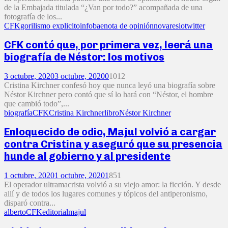
de la Embajada titulada “¿Van por todo?” acompañada de una
fotografía de los...
CFK
gorilismo explicito
infobae
nota de opinión
novaresio
twitter
CFK contó que, por primera vez, leerá una
biografía de Néstor: los motivos
3 octubre, 2020
3 octubre, 2020
0
1012
Cristina Kirchner confesó hoy que nunca leyó una biografía sobre
Néstor Kirchner pero contó que sí lo hará con “Néstor, el hombre
que cambió todo”,...
biografía
CFK
Cristina Kirchner
libro
Néstor Kirchner
Enloquecido de odio, Majul volvió a cargar
contra Cristina y aseguró que su presencia
hunde al gobierno y al presidente
1 octubre, 2020
1 octubre, 2020
1
851
El operador ultramacrista volvió a su viejo amor: la ficción. Y desde
allí y de todos los lugares comunes y tópicos del antiperonismo,
disparó contra...
alberto
CFK
editorial
majul