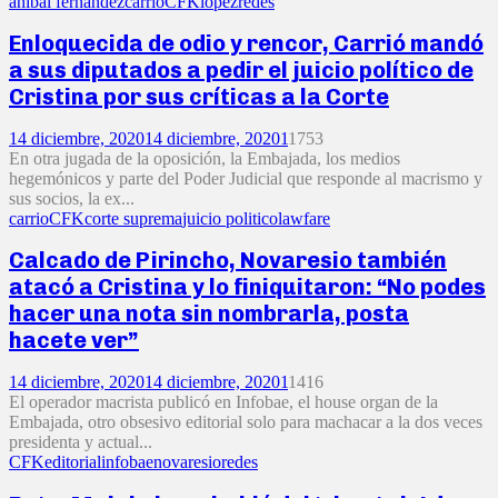
anibal fernandez
carrio
CFK
lopez
redes
Enloquecida de odio y rencor, Carrió mandó
a sus diputados a pedir el juicio político de
Cristina por sus críticas a la Corte
14 diciembre, 2020
14 diciembre, 2020
1
1753
En otra jugada de la oposición, la Embajada, los medios
hegemónicos y parte del Poder Judicial que responde al macrismo y
sus socios, la ex...
carrio
CFK
corte suprema
juicio politico
lawfare
Calcado de Pirincho, Novaresio también
atacó a Cristina y lo finiquitaron: “No podes
hacer una nota sin nombrarla, posta
hacete ver”
14 diciembre, 2020
14 diciembre, 2020
1
1416
El operador macrista publicó en Infobae, el house organ de la
Embajada, otro obsesivo editorial solo para machacar a la dos veces
presidenta y actual...
CFK
editorial
infobae
novaresio
redes