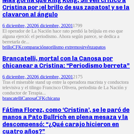
Más gorila que King Kong, Sirvén criticó a
Cristina por ¡el brillo de sus zapatos! y se la
clavaron al ángulo
6 diciembre, 2020
6 diciembre, 2020
1
1799
El operador de La Nación hace rato perdió la brújula en eso que
alguna ejerció: el periodismo. Ahora según parece, se dedica a
berretarla de...
brillo
CFK
comparación
gorilismo extremo
sirvén
zapatos
Brancatelli, mortal con la Canosa por
chicanear a Cristina: “Periodismo berreta”
6 diciembre, 2020
6 diciembre, 2020
1
2175
Tras el miserable stand up entre la operadora macrista y conductora
televisiva y el tilingo Francisco Olivera, periodista de La Nación y
conductor de Terapia...
brancatelli
Canosa
CFK
chicana
Fátima Florez, como ‘Cristina’, se le paró de
manos a Pato Bullrich en plena mesaza y la
descompensó: “¿Qué carajo hicieron en
cuatro años?”