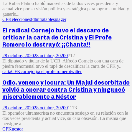
La Rubia Platino habló maravillas de la dos veces presidenta y
actual vice por su visión política y estratégica para lograr la unidad y
ganarle...
CFK
elecciones
fdt
intratables
plager
El radical Cornejo tuvo el descaro de
criticar la carta de Cristina y El Profe
Romero lo destruyó: ¡¡Chanta!!
28 octubre, 2020
28 octubre, 2020
0
712
El diputado y titular de la UCR, Alfredo Cornejo con una cara de
piedra fenomenal tuvo el tupé de descalificar la carta de CFK y...
carta
CFK
cornejo jxc
el profe romero
twitter
Odio, veneno y locura: Un Majul desorbitado
volvió a operar contra Cristina y ninguneó
miserablemente a Néstor
28 octubre, 2020
28 octubre, 2020
0
1173
El operador ultramacrista no encuentra sosiego en su relación con la
dos veces presidenta y actual vice, su cara obsesión. La misma que
persigue a...
CFK
nestor