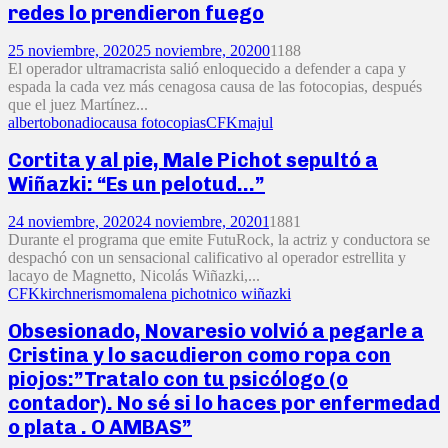
redes lo prendieron fuego
25 noviembre, 2020
25 noviembre, 2020
0
1188
El operador ultramacrista salió enloquecido a defender a capa y
espada la cada vez más cenagosa causa de las fotocopias, después
que el juez Martínez...
alberto
bonadio
causa fotocopias
CFK
majul
Cortita y al pie, Male Pichot sepultó a
Wiñazki: “Es un pelotud…”
24 noviembre, 2020
24 noviembre, 2020
1
1881
Durante el programa que emite FutuRock, la actriz y conductora se
despachó con un sensacional calificativo al operador estrellita y
lacayo de Magnetto, Nicolás Wiñazki,...
CFK
kirchnerismo
malena pichot
nico wiñazki
Obsesionado, Novaresio volvió a pegarle a
Cristina y lo sacudieron como ropa con
piojos:”Tratalo con tu psicólogo (o
contador). No sé si lo haces por enfermedad
o plata . O AMBAS”