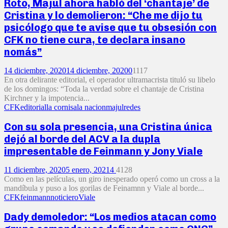
Roto, Majul ahora habló del ‘chantaje’ de
Cristina y lo demolieron: “Che me dijo tu
psicólogo que te avise que tu obsesión con
CFK no tiene cura, te declara insano
nomás”
14 diciembre, 2020
14 diciembre, 2020
0
1117
En otra delirante editorial, el operador ultramacrista tituló su libelo
de los domingos: “Toda la verdad sobre el chantaje de Cristina
Kirchner y la impotencia...
CFK
editorial
la cornisa
la nacion
majul
redes
Con su sola presencia, una Cristina única
dejó al borde del ACV a la dupla
impresentable de Feinmann y Jony Viale
11 diciembre, 2020
5 enero, 2021
4
4128
Como en las películas, un giro inesperado operó como un cross a la
mandíbula y puso a los gorilas de Feinamnn y Viale al borde...
CFK
feinmann
noticiero
Viale
Dady demoledor: “Los medios atacan como