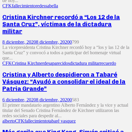
de hoy...
CFK
fallecimiento
redes
sabella
Cristina Kirchner recordó a “Los 12 de la
Santa Cruz”, víctimas de la dictadura
militar
8 diciembre, 2020
8 diciembre, 2020
0
799
La vicepresidenta Cristina Kirchner recordó hoy a “los y las 12 de la
Santa Cruz” y convocó a todos a participar del homenaje virtual
que...
CFK
Cristina Kirchner
desaparecidos
dictadura militar
recuerdo
Cristina y Alberto despidieron a Tabaré
Vásquez: “Ayudó a consolidar el ideal de la
Patria Grande”
6 diciembre, 2020
8 diciembre, 2020
0
583
El primer mandatario argentino Alberto Fernández y la vice y actual
titular del Senado Cristina Fernández de Kirchner utilizaron las
redes sociales para despedir al...
alberto
CFK
fallecimiento
tabaré vasquez