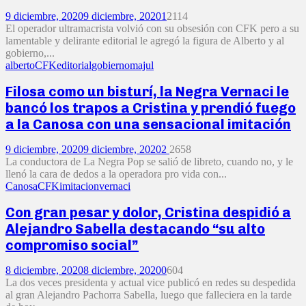
9 diciembre, 2020
9 diciembre, 2020
1
2114
El operador ultramacrista volvió con su obsesión con CFK pero a su
lamentable y delirante editorial le agregó la figura de Alberto y al
gobierno,...
alberto
CFK
editorial
gobierno
majul
Filosa como un bisturí, la Negra Vernaci le
bancó los trapos a Cristina y prendió fuego
a la Canosa con una sensacional imitación
9 diciembre, 2020
9 diciembre, 2020
2
2658
La conductora de La Negra Pop se salió de libreto, cuando no, y le
llenó la cara de dedos a la operadora pro vida con...
Canosa
CFK
imitacion
vernaci
Con gran pesar y dolor, Cristina despidió a
Alejandro Sabella destacando “su alto
compromiso social”
8 diciembre, 2020
8 diciembre, 2020
0
604
La dos veces presidenta y actual vice publicó en redes su despedida
al gran Alejandro Pachorra Sabella, luego que falleciera en la tarde