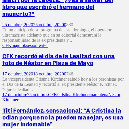
libro que escribió el hermano del
mamerto?”
25 octubre, 2020
25 octubre, 2020
0
880
En un anticipo de su programa de este domingo, el operador
ultramacrista adelantó que en su editorial demostrará la
responsabilidad de la ex presidenta y...
CFK
majul
obsesion
twiter
CFK recordó el día de la Lealtad con una
foto de Néstor en Plaza de Mayo
17 octubre, 2020
18 octubre, 2020
0
746
La vicepresidenta Cristina Kirchner saludó hoy a los peronistas por
el Día de la Lealtad y recordó al ex presidente Néstor Kirchner.
“Que la lealtad...
17 de octubre
75 octubres
CFK
Cristina Kirchner
cuarentena
Néstor
Kirchner
Tití Fernández, sensacional: “A Cristina la
odian porque no la pueden manejar, es una
mujer indomable”