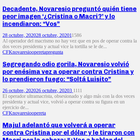
Decadente, Novaresio preguntó quién tiene
peor imagen ‘¿Cristina o Macri?’ y lo
incendiaron: “Vos”
28 octubre, 2020
28 octubre, 2020
1
1586
Al operador del macrismo no hay vez que en pos de operar contra la
dos veces presidenta y actual vice la tortilla se le de...
CFK
novaresio
opereta
pregunta
Segregando odio gorila, Novaresio volvió
por enésima vez a operar contra Cristina y
lo prendieron fuego: “Soltá Luisito”
26 octubre, 2020
26 octubre, 2020
3
1111
El operador ultramacrista, obsesionado y algo más con la dos veces
presidenta y actual vice, volvió a operar contra su figura en un
ejercicio de...
CFK
novaresio
opereta
Majul adelantó que volverá a operar
contra Cristina por el dólar y le tiraron con
Macri por la cabeza: “¿Vas a hablar del