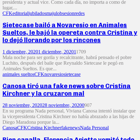
presidenta y actual vice. Como cada día, no importa a como de
lugar,...
CFK
editorial
jubilados
majul
obsesion
redes
Sietecase bailó a Novaresio en Animales
Sueltos, le bajó la opereta contra Cristina y
lo dejó llorando por los rincones
1 diciembre, 2020
1 diciembre, 2020
1
1709
Mala noche para ser gorila y recalcitrante, habrá pensado el pobre
Luchito, después del baile que Reynaldo Sietecase le pegó en
Animales Sueltos. Es que...
animales sueltos
CFK
novaresio
sietecase
Canosa tiró una fake news sobre Cristina
Kirchner y la cruzaron mal
28 noviembre, 2020
28 noviembre, 2020
0
907
En su programa Nada personal, Viviana Canosa intentó instalar que
la vicepresidenta Cristina Kirchner no había abrazado a las hijas de
Diego Maradona porque la...
Canosa
CFK
Cristina Kirchner
fakenews
Nada Personal
Bien canalla, Florencia Arietto vomitó todo