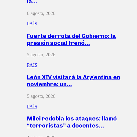
la…
6 agosto, 2026
PAÍS
Fuerte derrota del Gobierno: la
presión social frenó…
5 agosto, 2026
PAÍS
León XIV visitará la Argentina en
noviembre: un…
5 agosto, 2026
PAÍS
Milei redobla los ataques: llamó
“terroristas” a docentes…