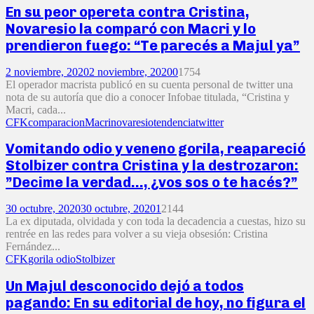
En su peor opereta contra Cristina,
Novaresio la comparó con Macri y lo
prendieron fuego: “Te parecés a Majul ya”
2 noviembre, 2020
2 noviembre, 2020
0
1754
El operador macrista publicó en su cuenta personal de twitter una
nota de su autoría que dio a conocer Infobae titulada, “Cristina y
Macri, cada...
CFK
comparacion
Macri
novaresio
tendencia
twitter
Vomitando odio y veneno gorila, reapareció
Stolbizer contra Cristina y la destrozaron:
”Decime la verdad…, ¿vos sos o te hacés?”
30 octubre, 2020
30 octubre, 2020
1
2144
La ex diputada, olvidada y con toda la decadencia a cuestas, hizo su
rentrée en las redes para volver a su vieja obsesión: Cristina
Fernández...
CFK
gorila odio
Stolbizer
Un Majul desconocido dejó a todos
pagando: En su editorial de hoy, no figura el