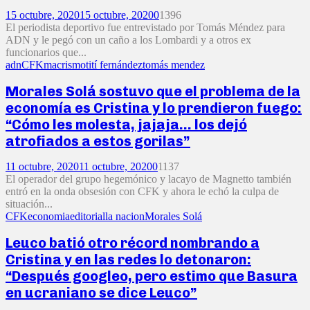
15 octubre, 2020
15 octubre, 2020
0
1396
El periodista deportivo fue entrevistado por Tomás Méndez para
ADN y le pegó con un caño a los Lombardi y a otros ex
funcionarios que...
adn
CFK
macrismo
tití fernández
tomás mendez
Morales Solá sostuvo que el problema de la
economía es Cristina y lo prendieron fuego:
“Cómo les molesta, jajaja… los dejó
atrofiados a estos gorilas”
11 octubre, 2020
11 octubre, 2020
0
1137
El operador del grupo hegemónico y lacayo de Magnetto también
entró en la onda obsesión con CFK y ahora le echó la culpa de
situación...
CFK
economia
editorial
la nacion
Morales Solá
Leuco batió otro récord nombrando a
Cristina y en las redes lo detonaron:
“Después googleo, pero estimo que Basura
en ucraniano se dice Leuco”