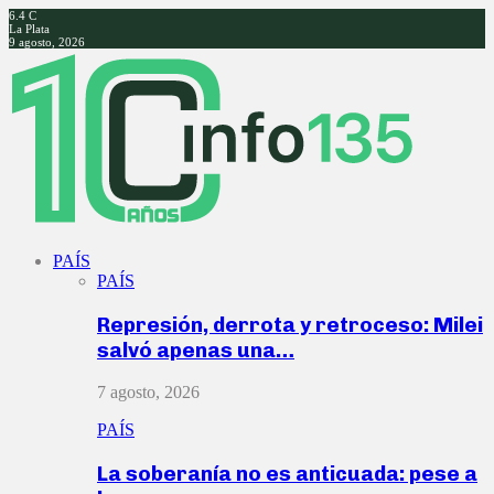
6.4
C
La Plata
9 agosto, 2026
Facebook
Twitter
Instagram
Youtube
PAÍS
PAÍS
Represión, derrota y retroceso: Milei
salvó apenas una…
7 agosto, 2026
PAÍS
La soberanía no es anticuada: pese a